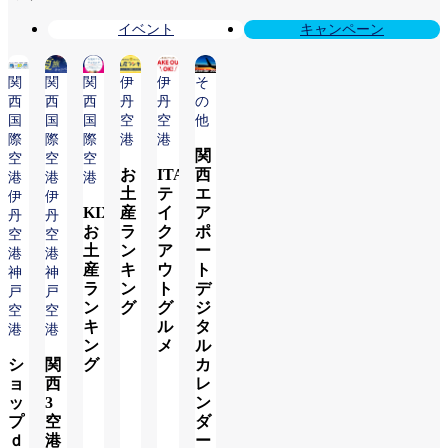
イベント
キャンペーン
関
関
関
伊
伊
そ
西
西
西
丹
丹
の
国
国
国
空
空
他
際
際
際
港
港
関
空
空
空
お
ITAMI
西
港
港
港
土
テ
エ
伊
伊
KIX
産
イ
ア
丹
丹
お
ラ
ク
ポ
空
空
土
ン
ア
ー
港
港
産
キ
ウ
ト
神
神
ラ
ン
ト
デ
戸
戸
ン
グ
グ
ジ
空
空
キ
ル
タ
港
港
ン
メ
ル
詳
シ
関
グ
カ
し
ョ
西
レ
詳
く
ッ
3
ン
詳
し
み
プ
空
ダ
し
く
る
ｄ
港
ー
く
み