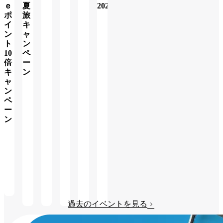
ｅ
夏
2026
み
る
ポ
旅
る
イ
キ
詳
ン
ャ
し
ト
ン
く
10
ペ
み
倍
ー
る
キ
ン
ャ
ン
詳
ペ
し
ー
く
ン
み
る
詳
し
く
み
る
過去のイベントを見る