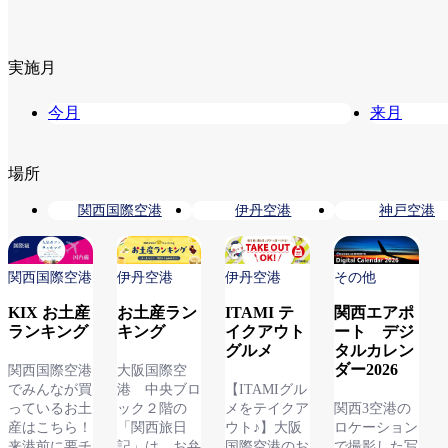
実施月
今月
来月
場所
関西国際空港
伊丹空港
神戸空港
関西国際空港
伊丹空港
伊丹空港
その他
KIX お土産
お土産ラン
ITAMI テ
関西エアポ
ランキング
キング
イクアウト
ート デジ
グルメ
タルカレン
ダー2026
関西国際空港
大阪国際空
でみんなが買
港 中央ブロ
【ITAMIグル
っているお土
ック２階の
メをテイクア
関西3空港の
産はこちら！
「関西旅日
ウト♪】大阪
ロケーション
来港前に要チ
記」は、お弁
国際空港のお
で撮影した写