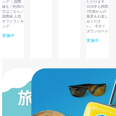
る
ング ＼国際
ただけます。
線をご利用の
2026年も関西
方はこちら／
3空港からの
国際線 人気
風景をお楽し
ギフトランキ
みくださ
ング
い。 今すぐ
ダウンロード
実施中
実施中
詳しくみ
詳しくみ
る
る