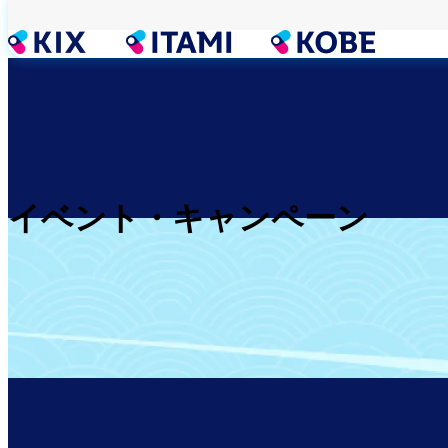
メ
イ
ン
コ
ン
テ
ン
ツ
に
移
イベント・キャンペーン
動