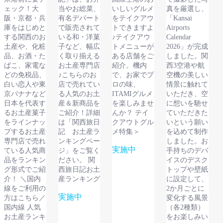
ェック！大
当やお総菜、
いしいグルメ
真を厳選し、
阪・京都・兵
有名デパート
をテイクアウ
「Kansai
庫をはじめと
で販売されて
トできますよ
Airports
する関西のお
いる和・洋菓
♪テイクアウ
Calendar
土産や、化粧
子など、幅広
トメニューが
2026」が完成
品、お酒・た
く取り揃える
ある店舗をご
しました。関
ばこ、家電な
お土産専門店
紹介。機内
西3空港や航
どの免税品、
♪こちらのお
で、お家でプ
空機の美しい
白い恋人や東
店で売れてい
ロの味、
情景に触れて
京バナナなど
る人気のお土
ITAMIグルメ
いただき、空
日本を代表す
産＆新商品を
を楽しみませ
に想いを馳せ
るお土産菓子
ご紹介！詳細
んか？ テイ
ていただきた
をラインナッ
は「関西旅日
クアウトグル
いという願い
プするお土産
記 お土産ラ
メ特集＞
を込めて制作
専門店で売れ
ンキングペー
しました。お
実施中
ている人気商
ジ」をご覧く
手持ちのデバ
品をランキン
ださい。 関
イスのデスク
詳しくみ
グ形式でご紹
西旅日記お土
トップや壁紙
る
介！ ＼国内
産ランキング
に設定して、
線をご利用の
2か月ごとに
実施中
方はこちら／
変化する風景
国内線 人気
（各2種類）
詳しくみ
お土産ランキ
をお楽しみい