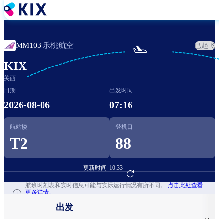
跳
转
到
主
乐桃航空
MM103
|
已起飞

要
内
KIX
容
关西
日期
出发时间
2026-08-06
07:16
航站楼
登机口
T2
88
更新时间 :
10:33
前往航班预订
航班时刻表和实时信息可能与实际运行情况有所不同。
点击此处查看
更多详情。
出发