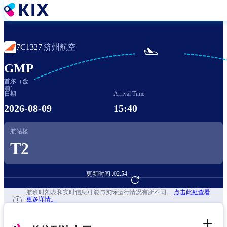
跳
转
到
主
济州航空
7C1327
|

要
内
GMP
容
首尔（金
浦）
日期
Arrival Time
2026-08-09
15:40
航站楼
T2
更新时间 :
02:54
前往航班预订
航班时刻表和实时信息可能与实际运行情况有所不同。
点击此处查看
更多详情。