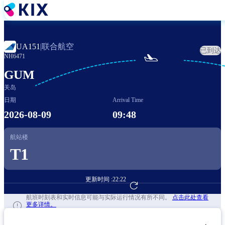
跳
转
到
主
联合航空
UA151
|
已到达
要

NH6471
内
容
GUM
关岛
日期
Arrival Time
2026-08-09
09:48
航站楼
T1
更新时间 :
22:22
前往航班预订
航班时刻表和实时信息可能与实际运行情况有所不同。
点击此处查看
更多详情。