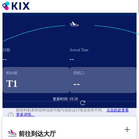
跳
转
到

主
要
内
容
日期
Arrival Time
--
--
航站楼
登机口
T1
--
更新时间 :
19:28
前往航班预订
航班时刻表和实时信息可能与实际运行情况有所不同。
点击此处查看
更多详情。
前往到达大厅