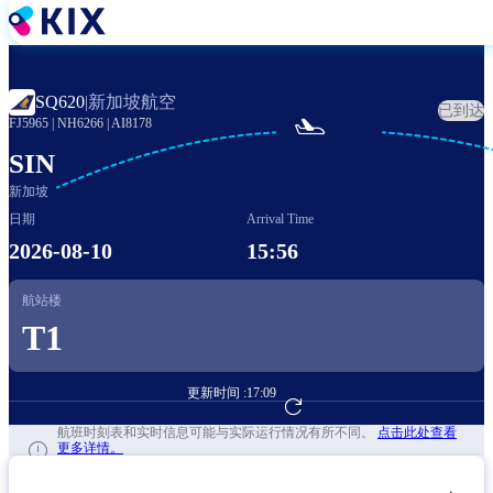
跳
转
到
主
新加坡航空
SQ620
|
已到达
要

FJ5965
|
NH6266
|
AI8178
内
容
SIN
新加坡
日期
Arrival Time
2026-08-10
15:56
航站楼
T1
更新时间 :
17:09
前往航班预订
航班时刻表和实时信息可能与实际运行情况有所不同。
点击此处查看
更多详情。