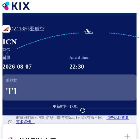
跳
转
到
主
韩亚航空
OZ118
|

要
内
ICN
容
首尔
（仁
日期
Arrival Time
川）
2026-08-07
22:30
航站楼
T1
更新时间 :
17:01
前往航班预订
航班时刻表和实时信息可能与实际运行情况有所不同。
点击此处查看
更多详情。