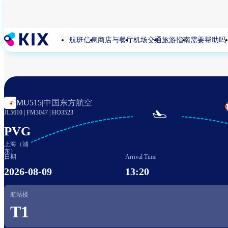
跳
转
到
航班信息
商店与餐厅
机场交通
旅游指南
需要帮助吗
主
要
内
容
中国东方航空
MU515
|

JL5610
|
FM3047
|
HO3523
PVG
上海（浦
东）
日期
Arrival Time
2026-08-09
13:20
航站楼
T1