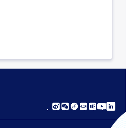
social-
links-
cn-