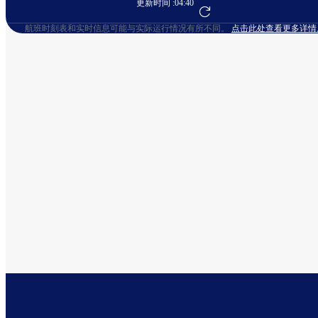
更新时间 :
04:40
前往航班预订
航班时刻表和实时信息可能与实际运行情况有所不同。
点击此处查看更多详情