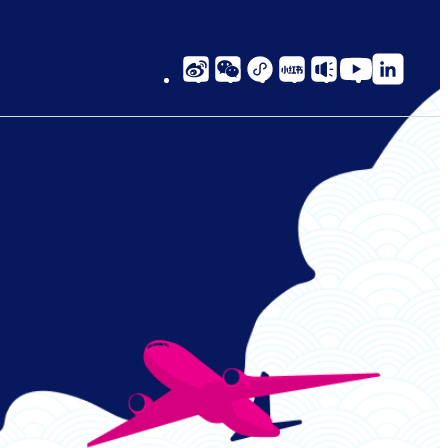
social-
links-
cn-