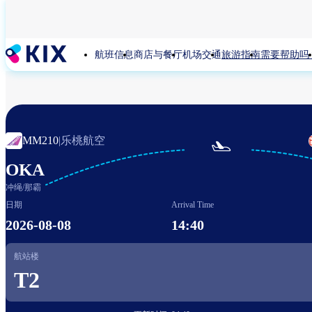
跳
转
到
航班信息
商店与餐厅
机场交通
旅游指南
需要帮助吗
主
要
内
容
乐桃航空
MM210
|

OKA
冲绳/那霸
日期
Arrival Time
2026-08-08
14:40
航站楼
T2