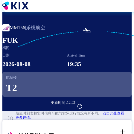
跳
转
到
主
乐桃航空
MM156
|

要
内
FUK
容
福冈
日期
Arrival Time
2026-08-08
19:35
航站楼
T2
更新时间 :
12:52
前往航班预订
航班时刻表和实时信息可能与实际运行情况有所不同。
点击此处查看
更多详情。