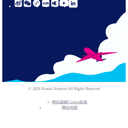
social-
links-
cn-
© 2026 Kansai Airports All Rights Reserved
网站政策
Cookie政策
Footer
网站地图
Info
Menu