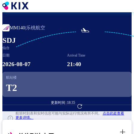
跳
转
到
主
乐桃航空
MM140
|

要
内
SDJ
容
仙台
日期
Arrival Time
2026-08-07
21:40
航站楼
T2
更新时间 :
18:35
前往航班预订
航班时刻表和实时信息可能与实际运行情况有所不同。
点击此处查看
更多详情。