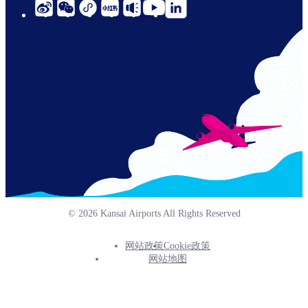
social-
links-
cn-
© 2026 Kansai Airports All Rights Reserved
网站政策
Cookie政策
Footer
网站地图
Info
Menu