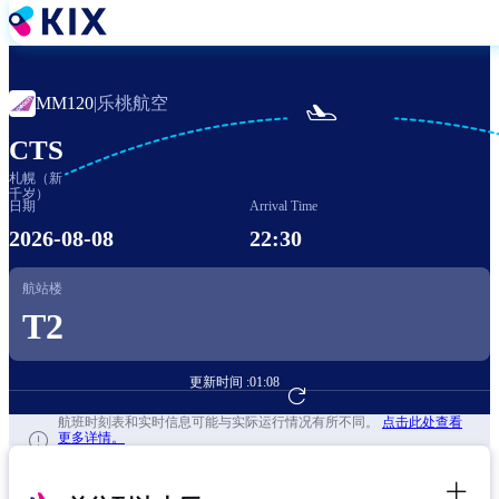
跳
转
到
主
乐桃航空
MM120
|

要
内
CTS
容
札幌（新
千岁）
日期
Arrival Time
2026-08-08
22:30
航站楼
T2
更新时间 :
01:08
前往航班预订
航班时刻表和实时信息可能与实际运行情况有所不同。
点击此处查看
更多详情。