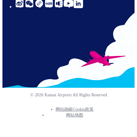
social-
links-
cn-
© 2026 Kansai Airports All Rights Reserved
网站政策
Cookie政策
Footer
网站地图
Info
Menu