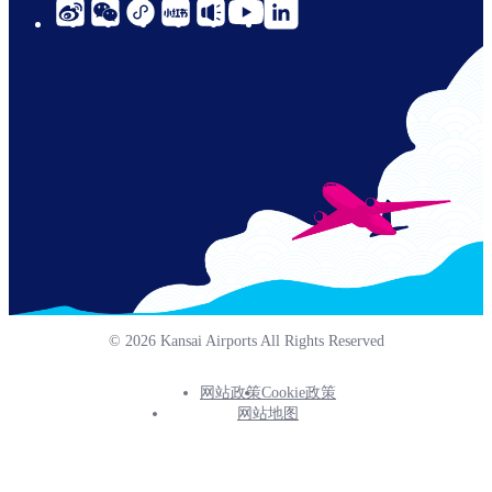
social-
links-
cn-
© 2026 Kansai Airports All Rights Reserved
网站政策
Cookie政策
Footer
网站地图
Info
Menu