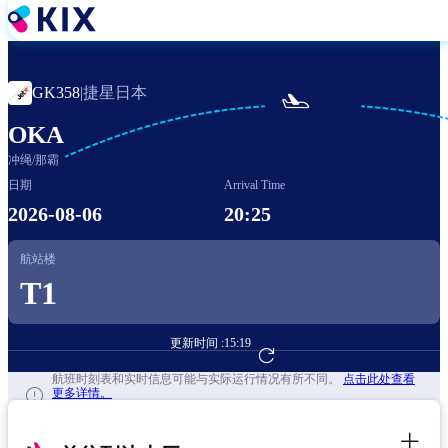
跳
转
到
主
捷星日本
GK358
|

要
内
OKA
容
冲绳/那霸
日期
Arrival Time
2026-08-06
20:25
航站楼
T1
更新时间 :
15:19
前往航班预订
航班时刻表和实时信息可能与实际运行情况有所不同。
点击此处查看
更多详情。