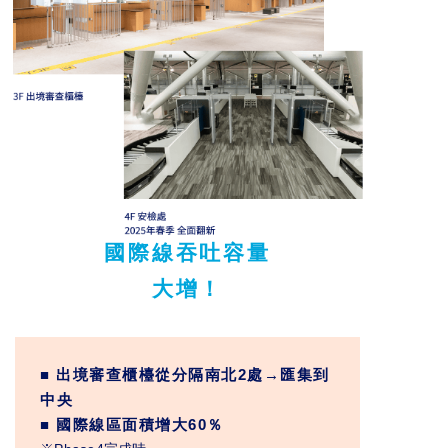
國際線吞吐容量
大增！
■ 出境審查櫃檯從分隔南北2處→匯集到
中央
■ 國際線區面積增大60％