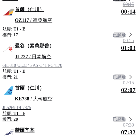
00:15
首爾（仁川）
00:14
OZ117
/ 韓亞航空
航廈:
T1 - E
已起飛
樓門:
17
00:55
曼谷（素萬那普）
01:03
JL727
/ 日本航空
6E3810
UL3345
AS7341
PG4170
航廈:
T1 - E
已起飛
樓門:
21
02:15
首爾（仁川）
02:07
KE738
/ 大韓航空
JL5269
DL7875
航廈:
T1 - E
已起飛
樓門:
20
07:30
赫爾辛基
07:32