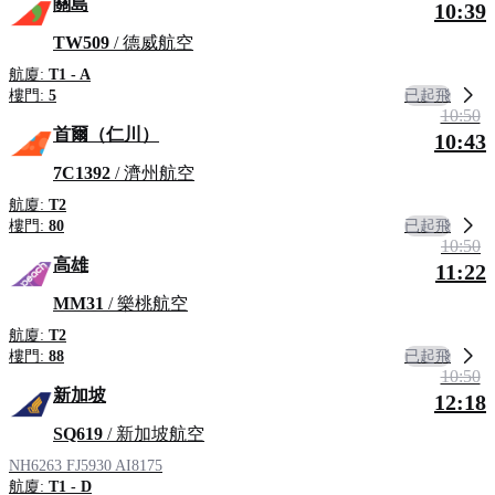
關島
10:39
TW509
/ 德威航空
航廈:
T1 - A
已起飛
樓門:
5
10:50
首爾（仁川）
10:43
7C1392
/ 濟州航空
航廈:
T2
已起飛
樓門:
80
10:50
高雄
11:22
MM31
/ 樂桃航空
航廈:
T2
已起飛
樓門:
88
10:50
新加坡
12:18
SQ619
/ 新加坡航空
NH6263
FJ5930
AI8175
航廈:
T1 - D