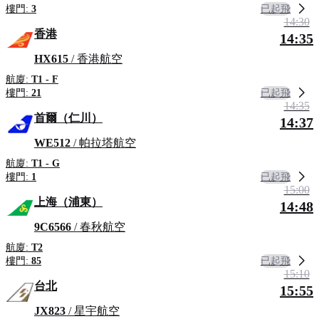
已起飛
樓門:
3
14:30
香港
14:35
HX615
/ 香港航空
航廈:
T1 - F
已起飛
樓門:
21
14:35
首爾（仁川）
14:37
WE512
/ 帕拉塔航空
航廈:
T1 - G
已起飛
樓門:
1
15:00
上海（浦東）
14:48
9C6566
/ 春秋航空
航廈:
T2
已起飛
樓門:
85
15:10
台北
15:55
JX823
/ 星宇航空