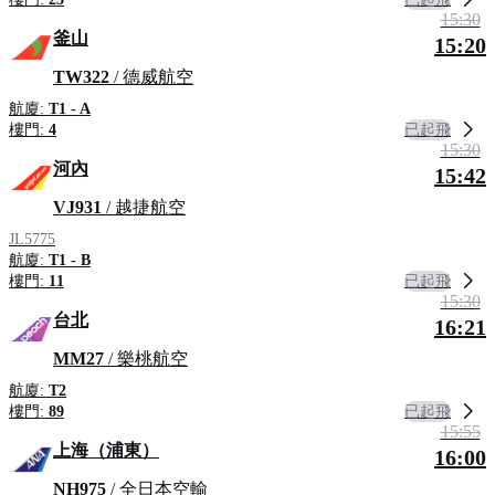
15:30
釜山
15:20
TW322
/ 德威航空
航廈:
T1 - A
已起飛
樓門:
4
15:30
河內
15:42
VJ931
/ 越捷航空
JL5775
航廈:
T1 - B
已起飛
樓門:
11
15:30
台北
16:21
MM27
/ 樂桃航空
航廈:
T2
已起飛
樓門:
89
15:55
上海（浦東）
16:00
NH975
/ 全日本空輸