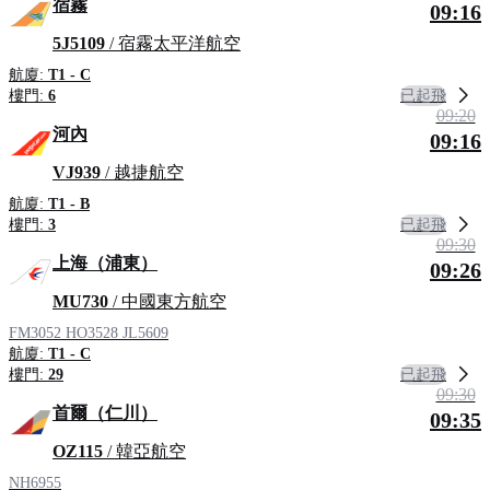
宿霧
09:16
5J5109
/ 宿霧太平洋航空
航廈:
T1 - C
已起飛
樓門:
6
09:20
河內
09:16
VJ939
/ 越捷航空
航廈:
T1 - B
已起飛
樓門:
3
09:30
上海（浦東）
09:26
MU730
/ 中國東方航空
FM3052
HO3528
JL5609
航廈:
T1 - C
已起飛
樓門:
29
09:30
首爾（仁川）
09:35
OZ115
/ 韓亞航空
NH6955