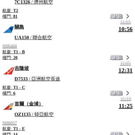
7C1326
/ 濟州航空
航廈:
T2
已起飛
樓門:
81
11:05
關島
10:56
UA150
/ 聯合航空
NH6468
航廈:
T1 - B
已起飛
樓門:
20
11:05
吉隆坡
12:31
D7533
/ 亞洲航空長途
航廈:
T1 - C
已起飛
樓門:
6
11:10
首爾（金浦）
11:25
OZ1135
/ 韓亞航空
NH6957
航廈:
T1 - E
已起飛
樓門:
14