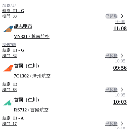
NH9717
航廈:
T1 - G
已起飛
樓門:
33
10:00
胡志明市
11:08
VN321
/ 越南航空
NH9705
航廈:
T1 - G
已起飛
樓門:
32
10:05
首爾（仁川）
09:56
7C1302
/ 濟州航空
航廈:
T2
已起飛
樓門:
83
10:05
首爾（仁川）
10:03
RS712
/ 首爾航空
航廈:
T1 - A
已起飛
樓門:
17
10:15