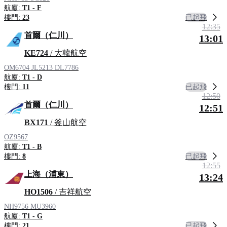
航廈:
T1 - F
已起飛
樓門:
23
12:35
首爾（仁川）
13:01
KE724
/ 大韓航空
OM6704
JL5213
DL7786
航廈:
T1 - D
已起飛
樓門:
11
12:50
首爾（仁川）
12:51
BX171
/ 釜山航空
OZ9567
航廈:
T1 - B
已起飛
樓門:
8
12:55
上海（浦東）
13:24
HO1506
/ 吉祥航空
NH9756
MU3960
航廈:
T1 - G
已起飛
樓門:
21