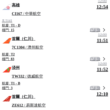
12:00
高雄
12:54
CI167
/ 中華航空
JL5141
航廈:
T1 - D
已起飛
樓門:
15
12:00
首爾（仁川）
11:51
7C1304
/ 濟州航空
航廈:
T2
已起飛
樓門:
83
12:00
済州
11:52
TW332
/ 德威航空
航廈:
T1 - B
已起飛
樓門:
3
12:10
首爾（仁川）
ZE612
/ 易斯達航空