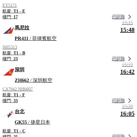
EY5171
航廈:
T1 - E
已起飛
樓門:
17
15:15
馬尼拉
15:48
PR411
/ 菲律賓航空
NH5313
航廈:
T1 - B
已起飛
樓門:
23
15:15
深圳
16:42
ZH662
/ 深圳航空
CA7942
NH6607
航廈:
T1 - F
已起飛
樓門:
33
15:20
台北
16:05
GK55
/ 捷星日本
航廈:
T1 - C
已起飛
樓門:
25