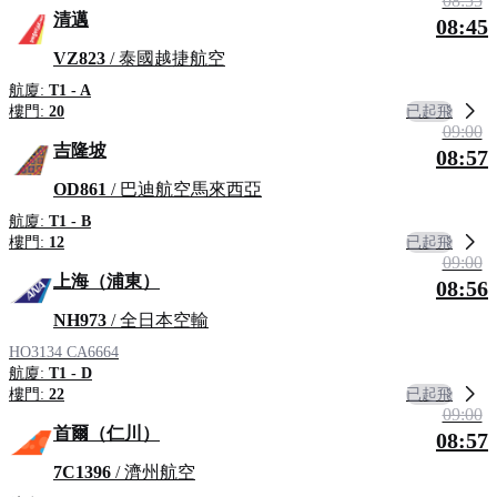
08:55
清邁
08:45
VZ823
/ 泰國越捷航空
航廈:
T1 - A
已起飛
樓門:
20
09:00
吉隆坡
08:57
OD861
/ 巴迪航空馬來西亞
航廈:
T1 - B
已起飛
樓門:
12
09:00
上海（浦東）
08:56
NH973
/ 全日本空輸
HO3134
CA6664
航廈:
T1 - D
已起飛
樓門:
22
09:00
首爾（仁川）
08:57
7C1396
/ 濟州航空