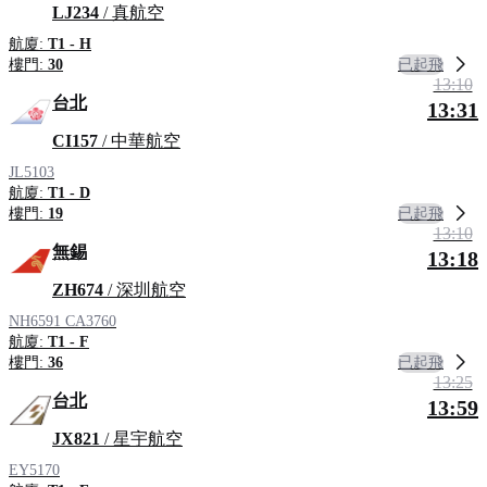
LJ234
/ 真航空
航廈:
T1 - H
已起飛
樓門:
30
13:10
台北
13:31
CI157
/ 中華航空
JL5103
航廈:
T1 - D
已起飛
樓門:
19
13:10
無錫
13:18
ZH674
/ 深圳航空
NH6591
CA3760
航廈:
T1 - F
已起飛
樓門:
36
13:25
台北
13:59
JX821
/ 星宇航空
EY5170