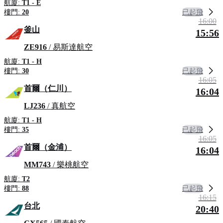
航廈:
T1 - E
已起飛
樓門:
20
16:00
釜山
15:56
ZE916
/ 易斯達航空
航廈:
T1 - H
已起飛
樓門:
30
16:05
首爾（仁川）
16:04
LJ236
/ 真航空
航廈:
T1 - H
已起飛
樓門:
35
16:05
首爾（金浦）
16:04
MM743
/ 樂桃航空
航廈:
T2
已起飛
樓門:
88
16:15
台北
20:40