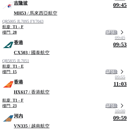
吉隆坡
09:45
MH53
/ 馬來西亞航空
QR5005
JL7095
FY7043
航廈:
T1 - F
已起飛
樓門:
28
09:45
香港
09:53
CX503
/ 國泰航空
QR5835
JL7051
航廈:
T1 - E
已起飛
樓門:
15
09:55
香港
11:03
HX617
/ 香港航空
航廈:
T1 - F
已起飛
樓門:
23
10:00
河內
09:59
VN335
/ 越南航空