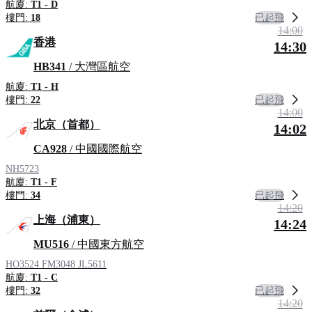
航廈:
T1 - D
已起飛
樓門:
18
14:00
香港
14:30
HB341
/ 大灣區航空
航廈:
T1 - H
已起飛
樓門:
22
14:00
北京（首都）
14:02
CA928
/ 中國國際航空
NH5723
航廈:
T1 - F
已起飛
樓門:
34
14:20
上海（浦東）
14:24
MU516
/ 中國東方航空
HO3524
FM3048
JL5611
航廈:
T1 - C
已起飛
樓門:
32
14:20