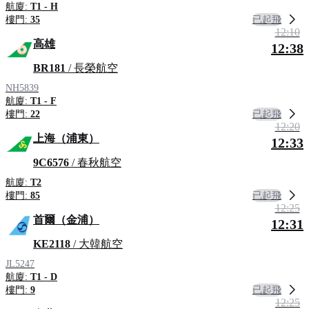
航廈:
T1 - H
已起飛
樓門:
35
12:10
高雄
12:38
BR181
/ 長榮航空
NH5839
航廈:
T1 - F
已起飛
樓門:
22
12:20
上海（浦東）
12:33
9C6576
/ 春秋航空
航廈:
T2
已起飛
樓門:
85
12:25
首爾（金浦）
12:31
KE2118
/ 大韓航空
JL5247
航廈:
T1 - D
已起飛
樓門:
9
12:25