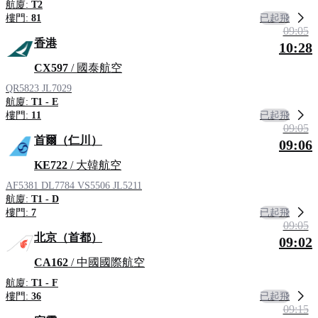
航廈:
T2
已起飛
樓門:
81
09:05
香港
10:28
CX597
/ 國泰航空
QR5823
JL7029
航廈:
T1 - E
已起飛
樓門:
11
09:05
首爾（仁川）
09:06
KE722
/ 大韓航空
AF5381
DL7784
VS5506
JL5211
航廈:
T1 - D
已起飛
樓門:
7
09:05
北京（首都）
09:02
CA162
/ 中國國際航空
航廈:
T1 - F
已起飛
樓門:
36
09:15