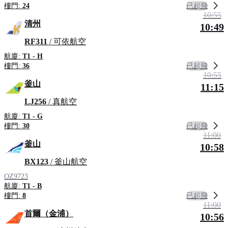
已起飛
樓門:
24
10:55
清州
10:49
RF311
/ 可依航空
航廈:
T1 - H
已起飛
樓門:
36
10:55
釜山
11:15
LJ256
/ 真航空
航廈:
T1 - G
已起飛
樓門:
30
11:00
釜山
10:58
BX123
/ 釜山航空
OZ9723
航廈:
T1 - B
已起飛
樓門:
8
11:00
首爾（金浦）
10:56