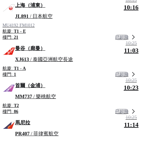
上海（浦東）
10:16
JL891
/ 日本航空
MU4192
FM1012
航廈:
T1 - E
已起飛
樓門:
21
10:25
曼谷（廊曼）
11:03
XJ613
/ 泰國亞洲航空長途
航廈:
T1 - A
已起飛
樓門:
1
10:25
首爾（金浦）
10:23
MM737
/ 樂桃航空
航廈:
T2
已起飛
樓門:
86
10:25
馬尼拉
11:14
PR407
/ 菲律賓航空