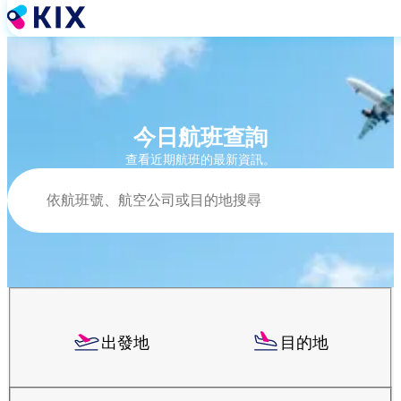
移
至
主
內
容
今日航班查詢
查看近期航班的最新資訊。
搜尋
出發地
目的地