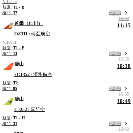
NH5329
航廈:
T1 - B
已起飛
樓門:
37
10:30
首爾（仁川）
11:15
OZ111
/ 韓亞航空
NH6951
航廈:
T1 - E
已起飛
樓門:
13
10:35
釜山
10:38
7C1352
/ 濟州航空
航廈:
T2
已起飛
樓門:
85
10:35
釜山
10:49
LJ252
/ 真航空
航廈:
T1 - H
已起飛
樓門:
31
10:40