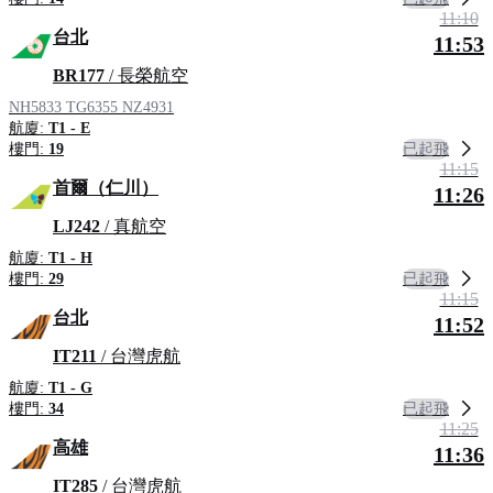
11:10
台北
11:53
BR177
/ 長榮航空
NH5833
TG6355
NZ4931
航廈:
T1 - E
已起飛
樓門:
19
11:15
首爾（仁川）
11:26
LJ242
/ 真航空
航廈:
T1 - H
已起飛
樓門:
29
11:15
台北
11:52
IT211
/ 台灣虎航
航廈:
T1 - G
已起飛
樓門:
34
11:25
高雄
11:36
IT285
/ 台灣虎航