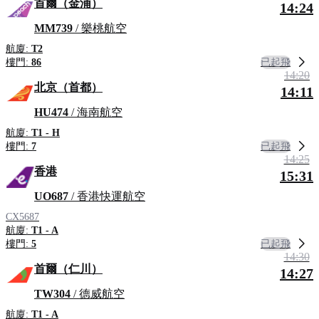
首爾（金浦）
14:24
MM739
/ 樂桃航空
航廈:
T2
已起飛
樓門:
86
14:20
北京（首都）
14:11
HU474
/ 海南航空
航廈:
T1 - H
已起飛
樓門:
7
14:25
香港
15:31
UO687
/ 香港快運航空
CX5687
航廈:
T1 - A
已起飛
樓門:
5
14:30
首爾（仁川）
14:27
TW304
/ 德威航空
航廈:
T1 - A