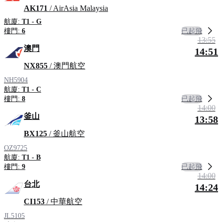
AK171
/ AirAsia Malaysia
航廈:
T1 - G
已起飛
樓門:
6
13:55
澳門
14:51
NX855
/ 澳門航空
NH5904
航廈:
T1 - C
已起飛
樓門:
8
14:00
釜山
13:58
BX125
/ 釜山航空
OZ9725
航廈:
T1 - B
已起飛
樓門:
9
14:00
台北
14:24
CI153
/ 中華航空
JL5105