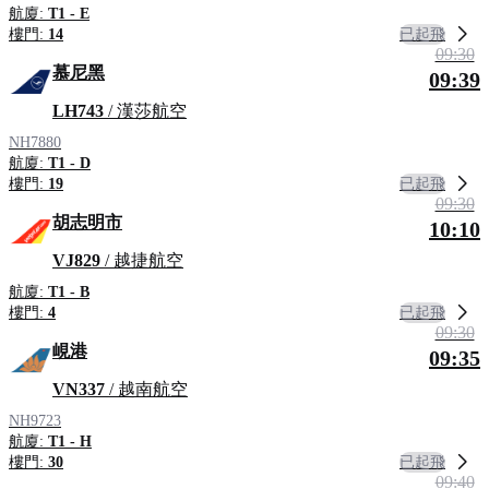
航廈:
T1 - E
已起飛
樓門:
14
09:30
慕尼黑
09:39
LH743
/ 漢莎航空
NH7880
航廈:
T1 - D
已起飛
樓門:
19
09:30
胡志明市
10:10
VJ829
/ 越捷航空
航廈:
T1 - B
已起飛
樓門:
4
09:30
峴港
09:35
VN337
/ 越南航空
NH9723
航廈:
T1 - H
已起飛
樓門:
30
09:40