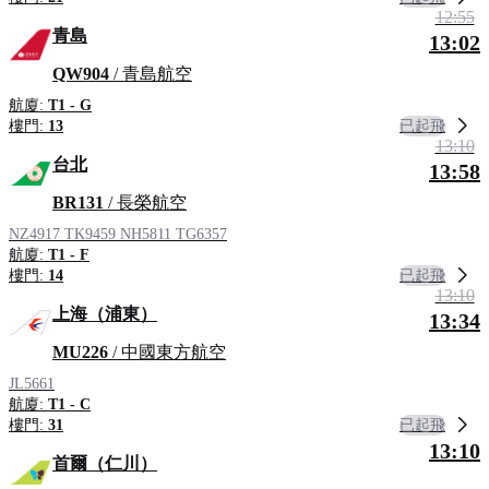
12:55
青島
13:02
QW904
/ 青島航空
航廈:
T1 - G
已起飛
樓門:
13
13:10
台北
13:58
BR131
/ 長榮航空
NZ4917
TK9459
NH5811
TG6357
航廈:
T1 - F
已起飛
樓門:
14
13:10
上海（浦東）
13:34
MU226
/ 中國東方航空
JL5661
航廈:
T1 - C
已起飛
樓門:
31
13:10
首爾（仁川）