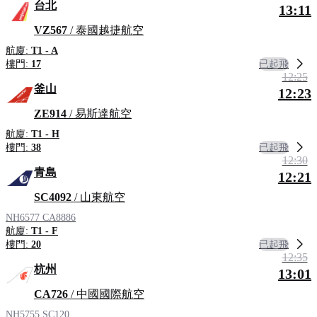
台北
13:11
VZ567
/ 泰國越捷航空
航廈:
T1 - A
已起飛
樓門:
17
12:25
釜山
12:23
ZE914
/ 易斯達航空
航廈:
T1 - H
已起飛
樓門:
38
12:30
青島
12:21
SC4092
/ 山東航空
NH6577
CA8886
航廈:
T1 - F
已起飛
樓門:
20
12:35
杭州
13:01
CA726
/ 中國國際航空
NH5755
SC120