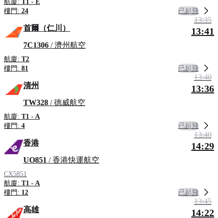
航廈:
T1 - E
已起飛
樓門:
24
13:35
首爾（仁川）
13:41
7C1306
/ 濟州航空
航廈:
T2
已起飛
樓門:
81
13:40
清州
13:36
TW328
/ 德威航空
航廈:
T1 - A
已起飛
樓門:
4
13:40
香港
14:29
UO851
/ 香港快運航空
CX5851
航廈:
T1 - A
已起飛
樓門:
12
13:45
高雄
14:22