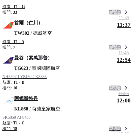
航廈:
T1 - G
已起飛
樓門:
33
11:35
首爾（仁川）
11:37
TW302
/ 德威航空
航廈:
T1 - A
已起飛
樓門:
7
11:45
曼谷（素萬那普）
12:54
TG623
/ 泰國國際航空
NH5597
LY8450
TK8386
航廈:
T1 - B
已起飛
樓門:
10
11:55
阿姆斯特丹
12:00
KL868
/ 荷蘭皇家航空
SK6859
AF8438
航廈:
T1 - C
已起飛
樓門:
18