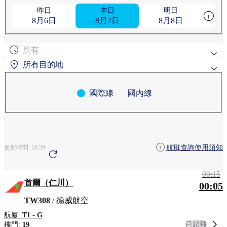
昨日
本日
明日
8月6日
8月7日
8月8日
所有
所有目的地
國際線
國內線
熱門搜尋目的地
粟國
旭川
依地區搜尋
航班查詢使用須知
更新時間:
18:29
安克雷奇
青森
清州
00:15
首爾（仁川）
00:05
TW308
/ 德威航空
航廈:
T1 - G
已起飛
樓門:
19