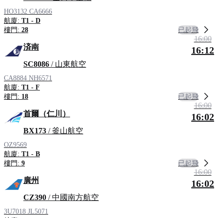
HO3132
CA6666
航廈:
T1 - D
已起飛
樓門:
28
16:00
済南
16:12
SC8086
/ 山東航空
CA8884
NH6571
航廈:
T1 - F
已起飛
樓門:
18
16:00
首爾（仁川）
16:02
BX173
/ 釜山航空
OZ9569
航廈:
T1 - B
已起飛
樓門:
9
16:00
廣州
16:02
CZ390
/ 中國南方航空
3U7018
JL5071