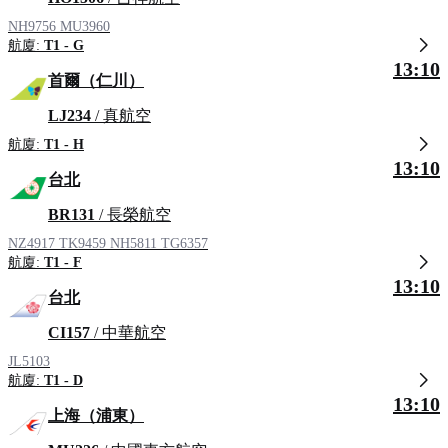
NH9756
MU3960
航廈:
T1 - G
13:10
首爾（仁川）
LJ234
/ 真航空
航廈:
T1 - H
13:10
台北
BR131
/ 長榮航空
NZ4917
TK9459
NH5811
TG6357
航廈:
T1 - F
13:10
台北
CI157
/ 中華航空
JL5103
航廈:
T1 - D
13:10
上海（浦東）