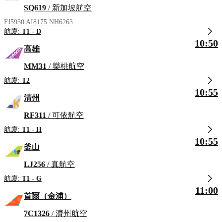
SQ619
/ 新加坡航空
FJ5930
AI8175
NH6263
航廈:
T1 - D
10:50
高雄
MM31
/ 樂桃航空
航廈:
T2
10:55
清州
RF311
/ 可依航空
航廈:
T1 - H
10:55
釜山
LJ256
/ 真航空
航廈:
T1 - G
11:00
首爾（金浦）
7C1326
/ 濟州航空