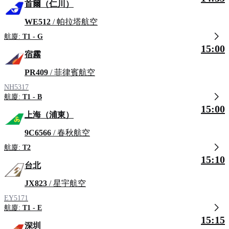
首爾（仁川）
WE512
/ 帕拉塔航空
航廈:
T1 - G
15:00
宿霧
PR409
/ 菲律賓航空
NH5317
航廈:
T1 - B
15:00
上海（浦東）
9C6566
/ 春秋航空
航廈:
T2
15:10
台北
JX823
/ 星宇航空
EY5171
航廈:
T1 - E
15:15
深圳