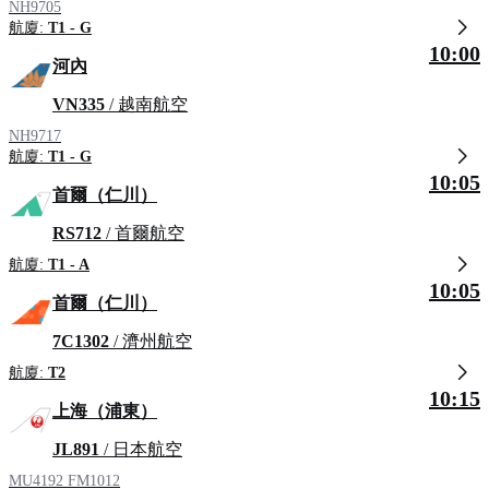
NH9705
航廈:
T1 - G
10:00
河內
VN335
/ 越南航空
NH9717
航廈:
T1 - G
10:05
首爾（仁川）
RS712
/ 首爾航空
航廈:
T1 - A
10:05
首爾（仁川）
7C1302
/ 濟州航空
航廈:
T2
10:15
上海（浦東）
JL891
/ 日本航空
MU4192
FM1012