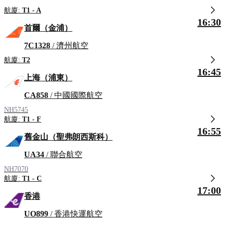
航廈:
T1 - A
16:30
首爾（金浦）
7C1328
/ 濟州航空
航廈:
T2
16:45
上海（浦東）
CA858
/ 中國國際航空
NH5745
航廈:
T1 - F
16:55
舊金山（聖弗朗西斯科）
UA34
/ 聯合航空
NH7070
航廈:
T1 - C
17:00
香港
UO899
/ 香港快運航空