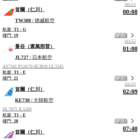
00:15
首爾（仁川）
00:08
TW308
/ 德威航空
航廈:
T1 - G
已起飛
樓門:
19
00:55
曼谷（素萬那普）
01:00
JL727
/ 日本航空
AS7341
PG4170
6E3810
UL3345
航廈:
T1 - E
已起飛
樓門:
21
02:15
首爾（仁川）
02:09
KE738
/ 大韓航空
DL7875
JL5269
航廈:
T1 - E
已起飛
樓門:
20
07:40
首爾（仁川）