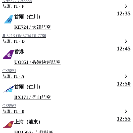
NH6577
CA8886
航廈:
T1 - F
12:35
首爾（仁川）
KE724
/ 大韓航空
JL5213
OM6704
DL7786
航廈:
T1 - D
12:45
香港
UO851
/ 香港快運航空
CX5851
航廈:
T1 - A
12:50
首爾（仁川）
BX171
/ 釜山航空
OZ9567
航廈:
T1 - B
12:55
上海（浦東）
HO1506
/ 吉祥航空