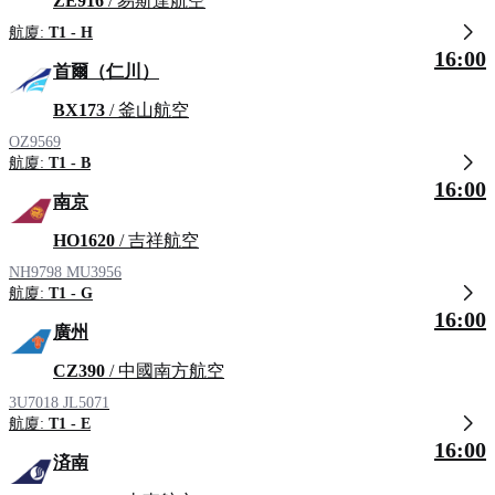
ZE916
/ 易斯達航空
航廈:
T1 - H
16:00
首爾（仁川）
BX173
/ 釜山航空
OZ9569
航廈:
T1 - B
16:00
南京
HO1620
/ 吉祥航空
NH9798
MU3956
航廈:
T1 - G
16:00
廣州
CZ390
/ 中國南方航空
3U7018
JL5071
航廈:
T1 - E
16:00
済南