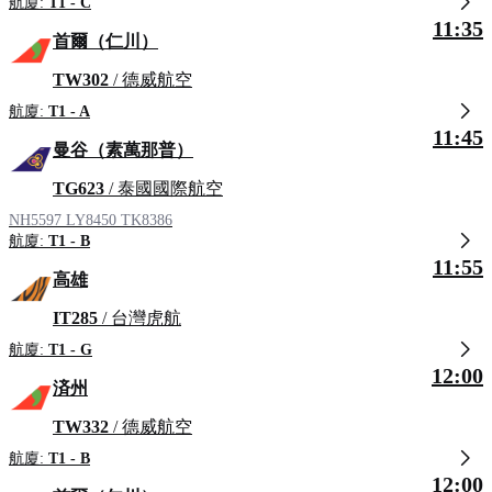
航廈:
T1 - C
11:35
首爾（仁川）
TW302
/ 德威航空
航廈:
T1 - A
11:45
曼谷（素萬那普）
TG623
/ 泰國國際航空
NH5597
LY8450
TK8386
航廈:
T1 - B
11:55
高雄
IT285
/ 台灣虎航
航廈:
T1 - G
12:00
済州
TW332
/ 德威航空
航廈:
T1 - B
12:00