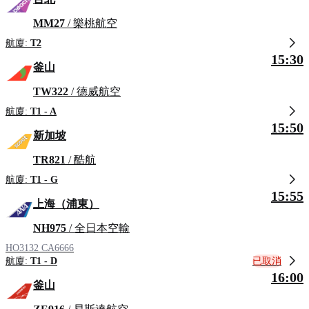
MM27
/ 樂桃航空
航廈:
T2
15:30
釜山
TW322
/ 德威航空
航廈:
T1 - A
15:50
新加坡
TR821
/ 酷航
航廈:
T1 - G
15:55
上海（浦東）
NH975
/ 全日本空輸
HO3132
CA6666
已取消
航廈:
T1 - D
16:00
釜山