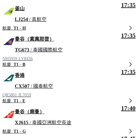
17:35
釜山
LJ254
/ 真航空
航廈:
T1 - H
17:35
曼谷（素萬那普）
TG673
/ 泰國國際航空
NH5959
LY8436
航廈:
T1 - B
17:35
香港
CX507
/ 國泰航空
QR5801
JL7059
航廈:
T1 - E
17:40
曼谷（廊曼）
XJ615
/ 泰國亞洲航空長途
航廈:
T1 - G