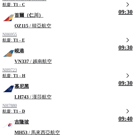
航廈:
T1 - C
09:30
首爾（仁川）
OZ115
/ 韓亞航空
NH6955
航廈:
T1 - E
09:30
峴港
VN337
/ 越南航空
NH9723
航廈:
T1 - H
09:30
慕尼黑
LH743
/ 漢莎航空
NH7880
航廈:
T1 - D
09:40
吉隆坡
MH53
/ 馬來西亞航空