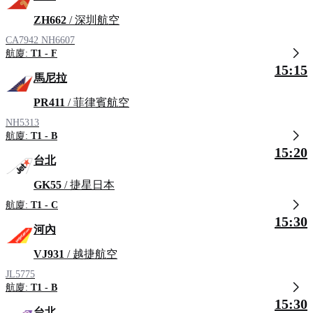
ZH662
/ 深圳航空
CA7942
NH6607
航廈:
T1 - F
15:15
馬尼拉
PR411
/ 菲律賓航空
NH5313
航廈:
T1 - B
15:20
台北
GK55
/ 捷星日本
航廈:
T1 - C
15:30
河內
VJ931
/ 越捷航空
JL5775
航廈:
T1 - B
15:30
台北