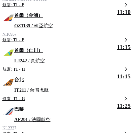
航廈:
T1 - E
11:10
首爾（金浦）
OZ1135
/ 韓亞航空
NH6957
航廈:
T1 - E
11:15
首爾（仁川）
LJ242
/ 真航空
航廈:
T1 - H
11:15
台北
IT211
/ 台灣虎航
航廈:
T1 - G
11:25
巴黎
AF291
/ 法國航空
KL2327