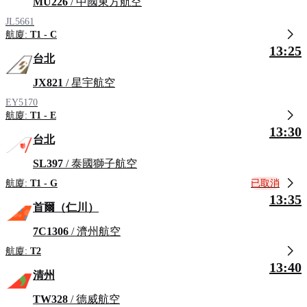
MU226
/ 中國東方航空
JL5661
航廈:
T1 - C
13:25
台北
JX821
/ 星宇航空
EY5170
航廈:
T1 - E
13:30
台北
SL397
/ 泰國獅子航空
已取消
航廈:
T1 - G
13:35
首爾（仁川）
7C1306
/ 濟州航空
航廈:
T2
13:40
清州
TW328
/ 德威航空