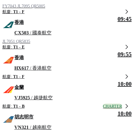
FY7043
JL7095
QR5005
航廈:
T1 - F
09:45
香港
CX503
/ 國泰航空
JL7051
QR5835
航廈:
T1 - E
09:55
香港
HX617
/ 香港航空
航廈:
T1 - F
10:00
金蘭
VJ5925
/ 越捷航空
CHARTER
航廈:
T1 - B
10:00
胡志明市
VN321
/ 越南航空