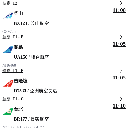
航廈:
T2
11:00
釜山
BX123
/ 釜山航空
OZ9723
航廈:
T1 - B
11:05
關島
UA150
/ 聯合航空
NH6468
航廈:
T1 - B
11:05
吉隆坡
D7533
/ 亞洲航空長途
航廈:
T1 - C
11:10
台北
BR177
/ 長榮航空
NZ4931
NH5833
TG6355