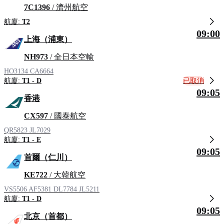
7C1396
/ 濟州航空
航廈:
T2
09:00
上海（浦東）
NH973
/ 全日本空輸
HO3134
CA6664
已取消
航廈:
T1 - D
09:05
香港
CX597
/ 國泰航空
QR5823
JL7029
航廈:
T1 - E
09:05
首爾（仁川）
KE722
/ 大韓航空
VS5506
AF5381
DL7784
JL5211
航廈:
T1 - D
09:05
北京（首都）