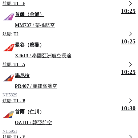
航廈:
T1 - E
10:25
首爾（金浦）
MM737
/ 樂桃航空
航廈:
T2
10:25
曼谷（廊曼）
XJ613
/ 泰國亞洲航空長途
航廈:
T1 - A
10:25
馬尼拉
PR407
/ 菲律賓航空
NH5329
航廈:
T1 - B
10:30
首爾（仁川）
OZ111
/ 韓亞航空
NH6951
航廈:
T1 - E