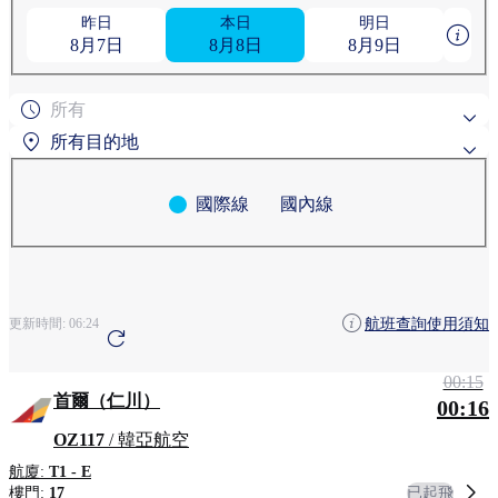
昨日
本日
明日
8月7日
8月8日
8月9日
所有
所有目的地
國際線
國內線
熱門搜尋目的地
粟國
旭川
依地區搜尋
航班查詢使用須知
更新時間:
06:24
安克雷奇
青森
清州
00:15
首爾（仁川）
00:16
OZ117
/ 韓亞航空
航廈:
T1 - E
已起飛
樓門:
17