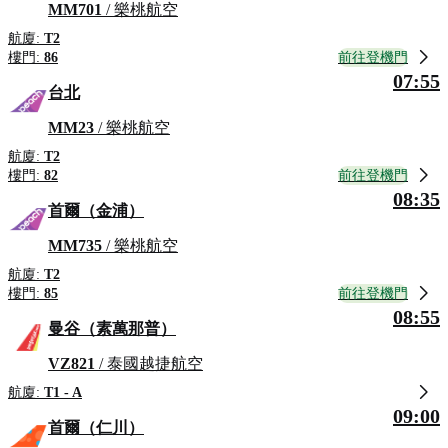
MM701
/ 樂桃航空
航廈:
T2
前往登機門
樓門:
86
07:55
台北
MM23
/ 樂桃航空
航廈:
T2
前往登機門
樓門:
82
08:35
首爾（金浦）
MM735
/ 樂桃航空
航廈:
T2
前往登機門
樓門:
85
08:55
曼谷（素萬那普）
VZ821
/ 泰國越捷航空
航廈:
T1 - A
09:00
首爾（仁川）