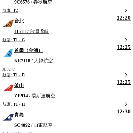
9C6576
/ 春秋航空
航廈:
T2
12:20
台北
IT711
/ 台灣虎航
航廈:
T1 - G
12:25
首爾（金浦）
KE2118
/ 大韓航空
JL5247
航廈:
T1 - D
12:25
釜山
ZE914
/ 易斯達航空
航廈:
T1 - H
12:30
青島
SC4092
/ 山東航空