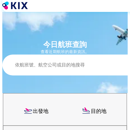
移
至
主
內
容
今日航班查詢
查看近期航班的最新資訊。
搜尋
出發地
目的地