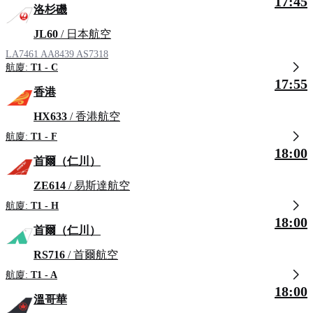
17:45
洛杉磯
JL60
/ 日本航空
LA7461
AA8439
AS7318
航廈:
T1 - C
17:55
香港
HX633
/ 香港航空
航廈:
T1 - F
18:00
首爾（仁川）
ZE614
/ 易斯達航空
航廈:
T1 - H
18:00
首爾（仁川）
RS716
/ 首爾航空
航廈:
T1 - A
18:00
溫哥華