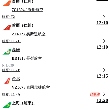
首爾（仁川）
7C1304
/ 濟州航空
航廈:
T2
12:10
首爾（仁川）
ZE612
/ 易斯達航空
航廈:
T1 - H
12:10
高雄
BR181
/ 長榮航空
NH5839
航廈:
T1 - F
12:15
台北
VZ567
/ 泰國越捷航空
已取消
航廈:
T1 - A
12:20
上海（浦東）