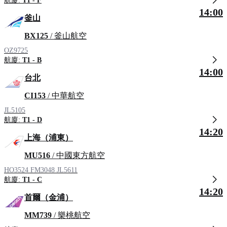
航廈:
T1 - F
14:00
釜山
BX125
/ 釜山航空
OZ9725
航廈:
T1 - B
14:00
台北
CI153
/ 中華航空
JL5105
航廈:
T1 - D
14:20
上海（浦東）
MU516
/ 中國東方航空
HO3524
FM3048
JL5611
航廈:
T1 - C
14:20
首爾（金浦）
MM739
/ 樂桃航空