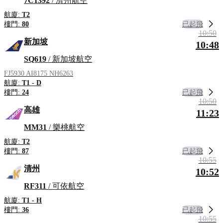
7C1392
/ 濟州航空
航廈:
T2
已起飛
樓門:
80
10:50
新加坡
10:48
SQ619
/ 新加坡航空
FJ5930
AI8175
NH6263
航廈:
T1 - D
已起飛
樓門:
24
10:50
高雄
11:23
MM31
/ 樂桃航空
航廈:
T2
已起飛
樓門:
87
10:55
清州
10:52
RF311
/ 可依航空
航廈:
T1 - H
已起飛
樓門:
36
10:55