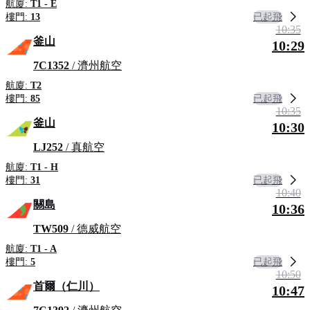
航廈:
T1 - E
已起飛
樓門:
13
10:35
釜山
10:29
7C1352
/ 濟州航空
航廈:
T2
已起飛
樓門:
85
10:35
釜山
10:30
LJ252
/ 真航空
航廈:
T1 - H
已起飛
樓門:
31
10:40
關島
10:36
TW509
/ 德威航空
航廈:
T1 - A
已起飛
樓門:
5
10:50
首爾（仁川）
10:47