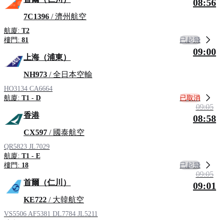
08:56
7C1396
/ 濟州航空
航廈:
T2
已起飛
樓門:
81
09:00
上海（浦東）
NH973
/ 全日本空輸
HO3134
CA6664
已取消
航廈:
T1 - D
09:05
香港
08:58
CX597
/ 國泰航空
QR5823
JL7029
航廈:
T1 - E
已起飛
樓門:
18
09:05
首爾（仁川）
09:01
KE722
/ 大韓航空
VS5506
AF5381
DL7784
JL5211