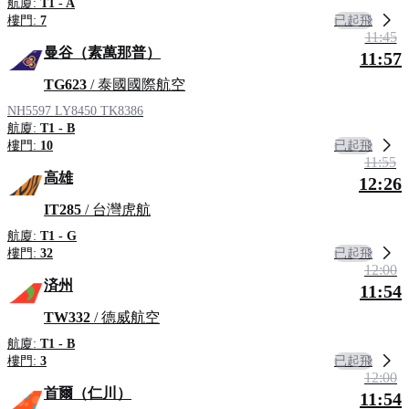
航廈:
T1 - A
已起飛
樓門:
7
11:45
曼谷（素萬那普）
11:57
TG623
/ 泰國國際航空
NH5597
LY8450
TK8386
航廈:
T1 - B
已起飛
樓門:
10
11:55
高雄
12:26
IT285
/ 台灣虎航
航廈:
T1 - G
已起飛
樓門:
32
12:00
済州
11:54
TW332
/ 德威航空
航廈:
T1 - B
已起飛
樓門:
3
12:00
首爾（仁川）
11:54