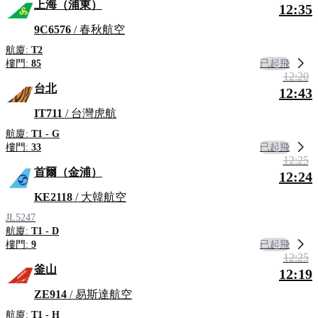
上海（浦東）
12:35
9C6576
/ 春秋航空
航廈:
T2
已起飛
樓門:
85
12:20
台北
12:43
IT711
/ 台灣虎航
航廈:
T1 - G
已起飛
樓門:
33
12:25
首爾（金浦）
12:24
KE2118
/ 大韓航空
JL5247
航廈:
T1 - D
已起飛
樓門:
9
12:25
釜山
12:19
ZE914
/ 易斯達航空
航廈:
T1 - H