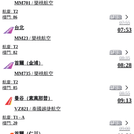
MM701
/ 樂桃航空
航廈:
T2
已起飛
樓門:
86
07:55
台北
07:53
MM23
/ 樂桃航空
航廈:
T2
已起飛
樓門:
82
08:35
首爾（金浦）
08:28
MM735
/ 樂桃航空
航廈:
T2
已起飛
樓門:
85
08:55
曼谷（素萬那普）
09:13
VZ821
/ 泰國越捷航空
航廈:
T1 - A
已起飛
樓門:
20
09:00
首爾（仁川）