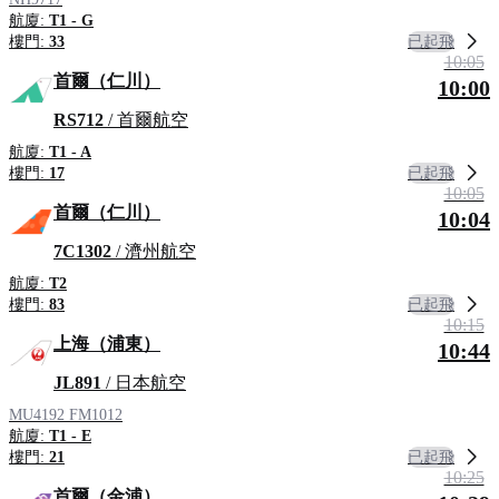
航廈:
T1 - G
已起飛
樓門:
33
10:05
首爾（仁川）
10:00
RS712
/ 首爾航空
航廈:
T1 - A
已起飛
樓門:
17
10:05
首爾（仁川）
10:04
7C1302
/ 濟州航空
航廈:
T2
已起飛
樓門:
83
10:15
上海（浦東）
10:44
JL891
/ 日本航空
MU4192
FM1012
航廈:
T1 - E
已起飛
樓門:
21
10:25
首爾（金浦）