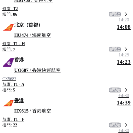
MM739
/ 樂桃航空
航廈:
T2
已起飛
樓門:
86
14:20
北京（首都）
14:08
HU474
/ 海南航空
航廈:
T1 - H
已起飛
樓門:
7
14:25
香港
14:23
UO687
/ 香港快運航空
CX5687
航廈:
T1 - A
已起飛
樓門:
5
14:30
香港
14:39
HX615
/ 香港航空
航廈:
T1 - F
已起飛
樓門:
22
14:30