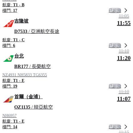
航廈:
T1 - B
已起飛
樓門:
17
11:05
吉隆坡
11:55
D7533
/ 亞洲航空長途
航廈:
T1 - C
已起飛
樓門:
6
11:10
台北
11:20
BR177
/ 長榮航空
NZ4931
NH5833
TG6355
航廈:
T1 - E
已起飛
樓門:
19
11:10
首爾（金浦）
11:07
OZ1135
/ 韓亞航空
NH6957
航廈:
T1 - E
已起飛
樓門:
14
11:15