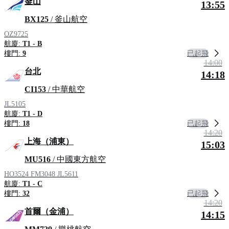
釜山
13:55
BX125
/ 釜山航空
OZ9725
航廈:
T1 - B
已起飛
樓門:
9
14:00
台北
14:18
CI153
/ 中華航空
JL5105
航廈:
T1 - D
已起飛
樓門:
18
14:20
上海（浦東）
15:03
MU516
/ 中國東方航空
HO3524
FM3048
JL5611
航廈:
T1 - C
已起飛
樓門:
32
14:20
首爾（金浦）
14:15