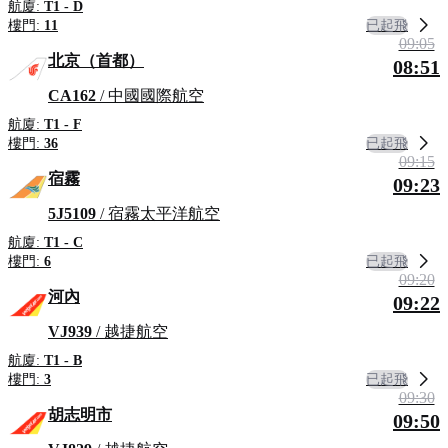
航廈:
T1 - D
已起飛
樓門:
11
09:05
北京（首都）
08:51
CA162
/ 中國國際航空
航廈:
T1 - F
已起飛
樓門:
36
09:15
宿霧
09:23
5J5109
/ 宿霧太平洋航空
航廈:
T1 - C
已起飛
樓門:
6
09:20
河內
09:22
VJ939
/ 越捷航空
航廈:
T1 - B
已起飛
樓門:
3
09:30
胡志明市
09:50