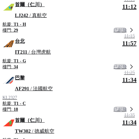
首爾（仁川）
11:12
LJ242
/ 真航空
航廈:
T1 - H
已起飛
樓門:
29
11:15
台北
11:57
IT211
/ 台灣虎航
航廈:
T1 - G
已起飛
樓門:
34
11:25
巴黎
11:34
AF291
/ 法國航空
KL2327
航廈:
T1 - C
已起飛
樓門:
18
11:35
首爾（仁川）
11:34
TW302
/ 德威航空