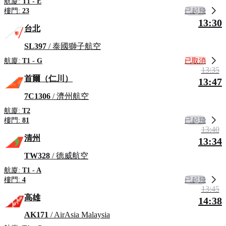
航廈:
T1 - E
已起飛
樓門:
23
13:30
台北
SL397
/ 泰國獅子航空
已取消
航廈:
T1 - G
13:35
首爾（仁川）
13:47
7C1306
/ 濟州航空
航廈:
T2
已起飛
樓門:
81
13:40
清州
13:34
TW328
/ 德威航空
航廈:
T1 - A
已起飛
樓門:
4
13:45
高雄
14:38
AK171
/ AirAsia Malaysia