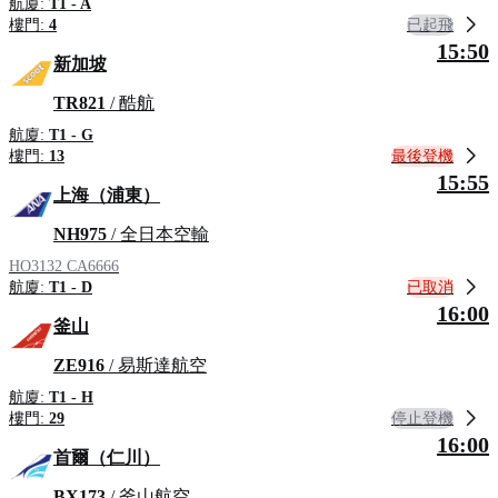
航廈:
T1 - A
已起飛
樓門:
4
15:50
新加坡
TR821
/ 酷航
航廈:
T1 - G
最後登機
樓門:
13
15:55
上海（浦東）
NH975
/ 全日本空輸
HO3132
CA6666
已取消
航廈:
T1 - D
16:00
釜山
ZE916
/ 易斯達航空
航廈:
T1 - H
停止登機
樓門:
29
16:00
首爾（仁川）
BX173
/ 釜山航空