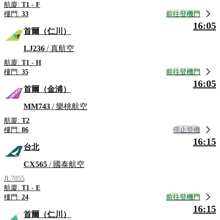
航廈:
T1 - F
前往登機門
樓門:
33
16:05
首爾（仁川）
LJ236
/ 真航空
航廈:
T1 - H
前往登機門
樓門:
35
16:05
首爾（金浦）
MM743
/ 樂桃航空
航廈:
T2
停止登機
樓門:
86
16:15
台北
CX565
/ 國泰航空
JL7055
航廈:
T1 - E
前往登機門
樓門:
24
16:15
首爾（仁川）