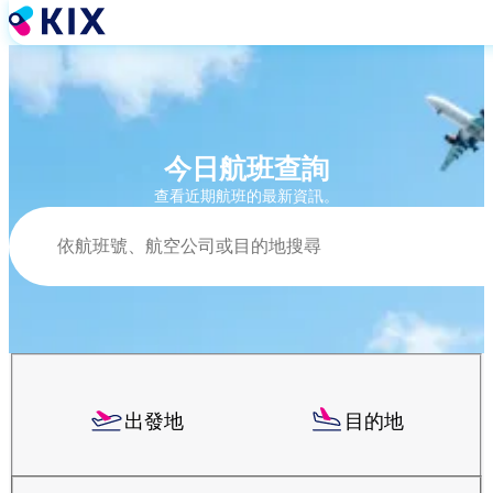
移
至
主
內
容
今日航班查詢
查看近期航班的最新資訊。
搜尋
出發地
目的地