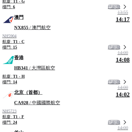
航廈:
T1 - G
已起飛
樓門:
6
13:55
澳門
14:17
NX855
/ 澳門航空
NH5904
航廈:
T1 - C
已起飛
樓門:
15
14:00
香港
14:08
HB341
/ 大灣區航空
航廈:
T1 - H
已起飛
樓門:
14
14:00
北京（首都）
14:02
CA928
/ 中國國際航空
NH5723
航廈:
T1 - F
已起飛
樓門:
24
14:00