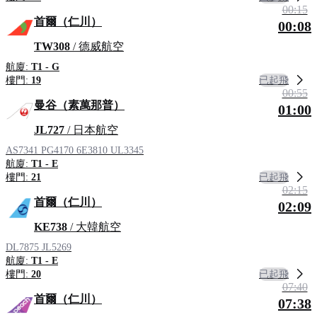
00:15
首爾（仁川）
00:08
TW308
/ 德威航空
航廈:
T1 - G
已起飛
樓門:
19
00:55
曼谷（素萬那普）
01:00
JL727
/ 日本航空
AS7341
PG4170
6E3810
UL3345
航廈:
T1 - E
已起飛
樓門:
21
02:15
首爾（仁川）
02:09
KE738
/ 大韓航空
DL7875
JL5269
航廈:
T1 - E
已起飛
樓門:
20
07:40
首爾（仁川）
07:38