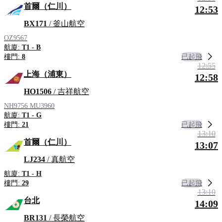
首爾（仁川）
12:53
BX171
/ 釜山航空
OZ9567
航廈:
T1 - B
已起飛
樓門:
8
12:55
上海（浦東）
12:58
HO1506
/ 吉祥航空
NH9756
MU3960
航廈:
T1 - G
已起飛
樓門:
21
13:10
首爾（仁川）
13:07
LJ234
/ 真航空
航廈:
T1 - H
已起飛
樓門:
29
13:10
台北
14:09
BR131
/ 長榮航空