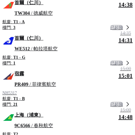
首爾（仁川）
14:38
TW304
/ 德威航空
航廈:
T1 - A
已起飛
樓門:
3
14:35
首爾（仁川）
14:31
WE512
/ 帕拉塔航空
航廈:
T1 - G
已起飛
樓門:
1
15:00
宿霧
15:01
PR409
/ 菲律賓航空
NH5317
航廈:
T1 - B
已起飛
樓門:
21
15:00
上海（浦東）
14:48
9C6566
/ 春秋航空
航廈:
T2