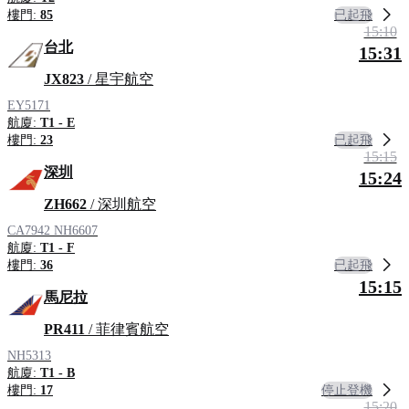
已起飛
樓門:
85
15:10
台北
15:31
JX823
/ 星宇航空
EY5171
航廈:
T1 - E
已起飛
樓門:
23
15:15
深圳
15:24
ZH662
/ 深圳航空
CA7942
NH6607
航廈:
T1 - F
已起飛
樓門:
36
15:15
馬尼拉
PR411
/ 菲律賓航空
NH5313
航廈:
T1 - B
停止登機
樓門:
17
15:20