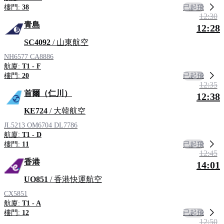
已起飛
樓門:
38
12:30
青島
12:28
SC4092
/ 山東航空
NH6577
CA8886
航廈:
T1 - F
已起飛
樓門:
20
12:35
首爾（仁川）
12:38
KE724
/ 大韓航空
JL5213
OM6704
DL7786
航廈:
T1 - D
已起飛
樓門:
11
12:45
香港
14:01
UO851
/ 香港快運航空
CX5851
航廈:
T1 - A
已起飛
樓門:
12
12:50