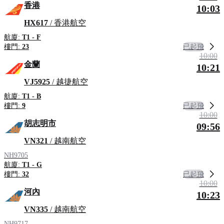
香港
10:03
HX617
/ 香港航空
航廈:
T1 - F
已起飛
樓門:
23
10:00
金蘭
10:21
VJ5925
/ 越捷航空
航廈:
T1 - B
已起飛
樓門:
9
10:00
胡志明市
09:56
VN321
/ 越南航空
NH9705
航廈:
T1 - G
已起飛
樓門:
32
10:00
河內
10:23
VN335
/ 越南航空
NH9717