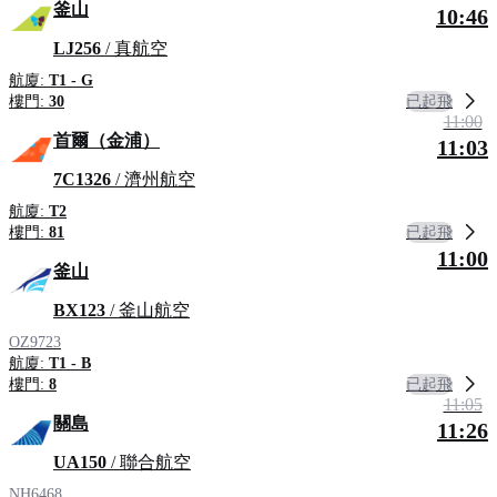
釜山
10:46
LJ256
/ 真航空
航廈:
T1 - G
已起飛
樓門:
30
11:00
首爾（金浦）
11:03
7C1326
/ 濟州航空
航廈:
T2
已起飛
樓門:
81
11:00
釜山
BX123
/ 釜山航空
OZ9723
航廈:
T1 - B
已起飛
樓門:
8
11:05
關島
11:26
UA150
/ 聯合航空
NH6468