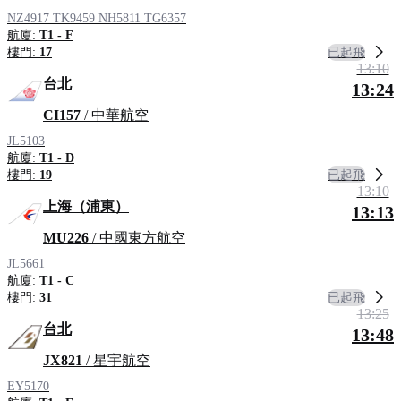
NZ4917
TK9459
NH5811
TG6357
航廈:
T1 - F
已起飛
樓門:
17
13:10
台北
13:24
CI157
/ 中華航空
JL5103
航廈:
T1 - D
已起飛
樓門:
19
13:10
上海（浦東）
13:13
MU226
/ 中國東方航空
JL5661
航廈:
T1 - C
已起飛
樓門:
31
13:25
台北
13:48
JX821
/ 星宇航空
EY5170