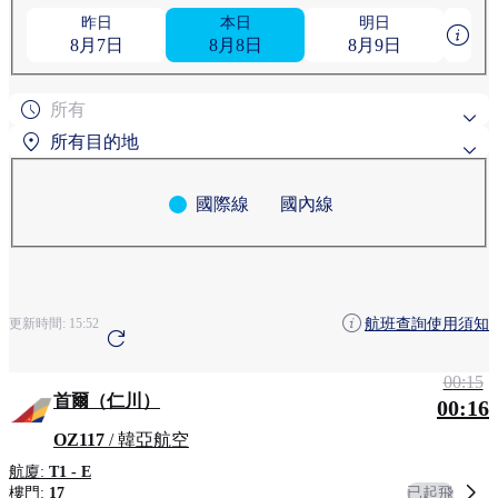
昨日
本日
明日
8月7日
8月8日
8月9日
所有
所有目的地
國際線
國內線
熱門搜尋目的地
粟國
旭川
依地區搜尋
航班查詢使用須知
更新時間:
15:52
安克雷奇
青森
清州
00:15
首爾（仁川）
00:16
OZ117
/ 韓亞航空
航廈:
T1 - E
已起飛
樓門:
17