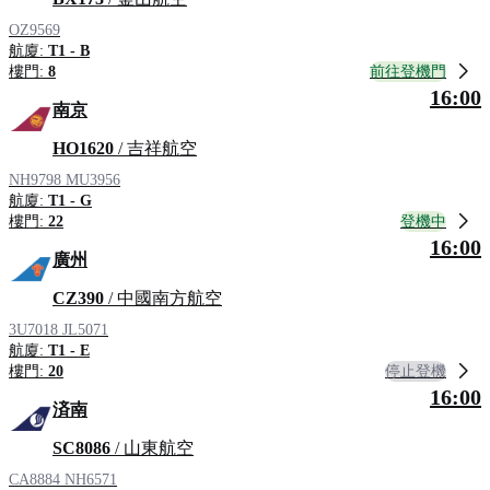
OZ9569
航廈:
T1 - B
前往登機門
樓門:
8
16:00
南京
HO1620
/ 吉祥航空
NH9798
MU3956
航廈:
T1 - G
登機中
樓門:
22
16:00
廣州
CZ390
/ 中國南方航空
3U7018
JL5071
航廈:
T1 - E
停止登機
樓門:
20
16:00
済南
SC8086
/ 山東航空
CA8884
NH6571