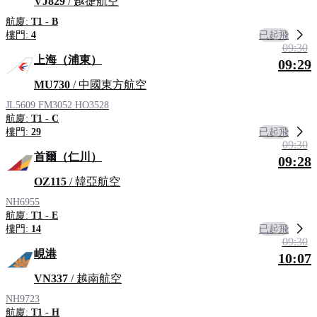
VJ829
/ 越捷航空
航廈:
T1 - B
已起飛
樓門:
4
09:30
上海（浦東）
09:29
MU730
/ 中國東方航空
JL5609
FM3052
HO3528
航廈:
T1 - C
已起飛
樓門:
29
09:30
首爾（仁川）
09:28
OZ115
/ 韓亞航空
NH6955
航廈:
T1 - E
已起飛
樓門:
14
09:30
峴港
10:07
VN337
/ 越南航空
NH9723
航廈:
T1 - H