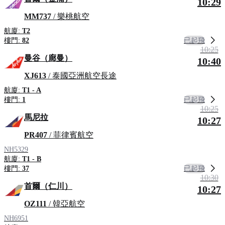
10:29
MM737
/ 樂桃航空
航廈:
T2
已起飛
樓門:
82
10:25
曼谷（廊曼）
10:40
XJ613
/ 泰國亞洲航空長途
航廈:
T1 - A
已起飛
樓門:
1
10:25
馬尼拉
10:27
PR407
/ 菲律賓航空
NH5329
航廈:
T1 - B
已起飛
樓門:
37
10:30
首爾（仁川）
10:27
OZ111
/ 韓亞航空
NH6951