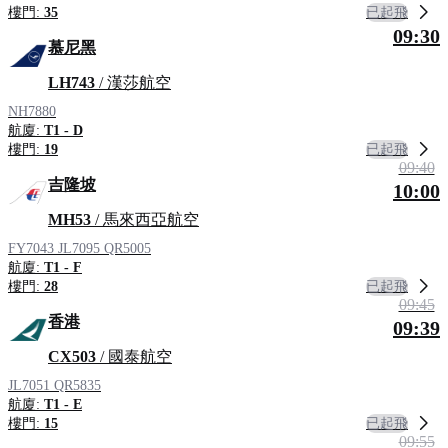
已起飛
樓門:
35
09:30
慕尼黑
LH743
/ 漢莎航空
NH7880
航廈:
T1 - D
已起飛
樓門:
19
09:40
吉隆坡
10:00
MH53
/ 馬來西亞航空
FY7043
JL7095
QR5005
航廈:
T1 - F
已起飛
樓門:
28
09:45
香港
09:39
CX503
/ 國泰航空
JL7051
QR5835
航廈:
T1 - E
已起飛
樓門:
15
09:55