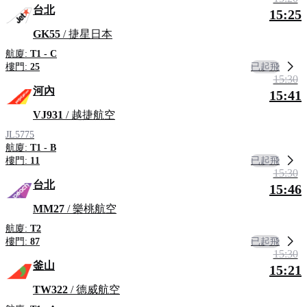
台北
15:25
GK55
/ 捷星日本
航廈:
T1 - C
已起飛
樓門:
25
15:30
河內
15:41
VJ931
/ 越捷航空
JL5775
航廈:
T1 - B
已起飛
樓門:
11
15:30
台北
15:46
MM27
/ 樂桃航空
航廈:
T2
已起飛
樓門:
87
15:30
釜山
15:21
TW322
/ 德威航空