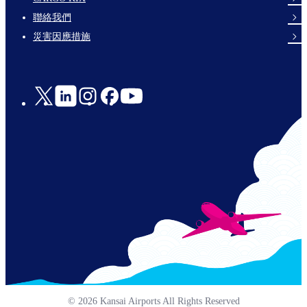
links-
聯絡我們
en-
災害因應措施
Social
Links
© 2026 Kansai Airports All Rights Reserved