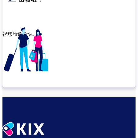
祝您旅途愉快。
確認轉機地點
悠閒度過出發前的時光