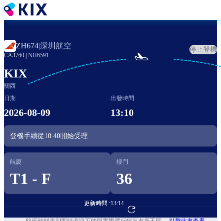
移
至
主
內
深圳航空
ZH674
|
停止登機
容

CA3760
|
NH6591
KIX
關西
日期
出發時間
2026-08-09
13:10
登機手續從
10:40
開始受理
航廈
樓門
T1 - F
36
更新時間 :
13:14
前往航班預訂