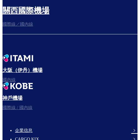
關西國際機場
國際線／國內線
往登機門
出發啦！
大阪（伊丹）機場
國內線
神戶機場
祝您旅途愉快。
國際線 / 國內線
企業信息
footer-
CARGO KIX