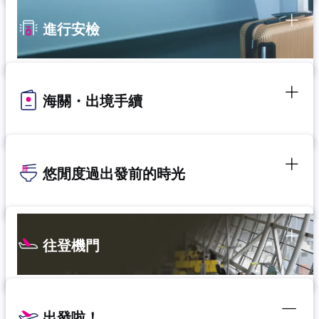
進行安檢
海關・出境手續
悠閒度過出發前的時光
往登機門
出發啦！