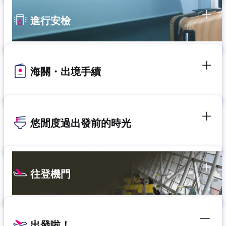
進行安檢
海關・出境手續
悠閒度過出發前的時光
往登機門
出發啦！