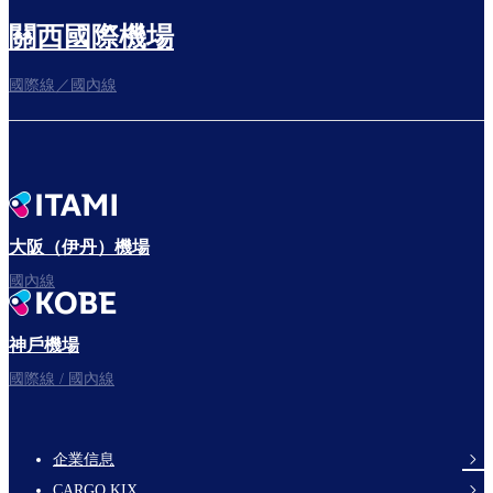
關西國際機場
國際線／國內線
往登機門
出發啦！
大阪（伊丹）機場
國內線
神戶機場
祝您旅途愉快。
國際線 / 國內線
企業信息
footer-
CARGO KIX