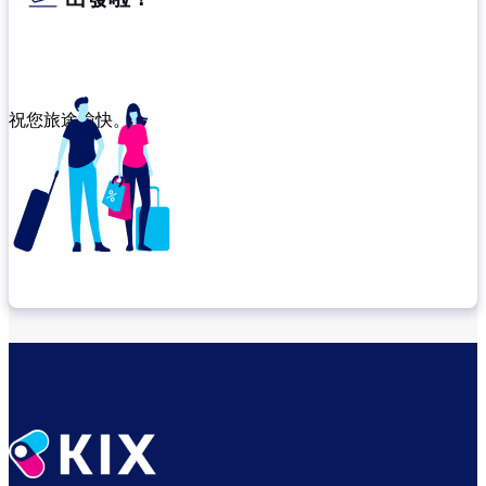
祝您旅途愉快。
確認轉機地點
悠閒度過出發前的時光