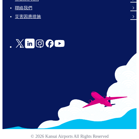
links-
聯絡我們
en-
災害因應措施
Social
Links
© 2026 Kansai Airports All Rights Reserved