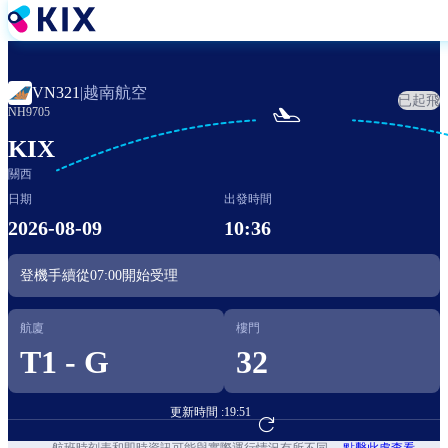
移
至
主
內
越南航空
VN321
|
已起飛
容

NH9705
KIX
關西
日期
出發時間
2026-08-09
10:36
登機手續從
07:00
開始受理
航廈
樓門
T1 - G
32
更新時間 :
19:51
前往航班預訂