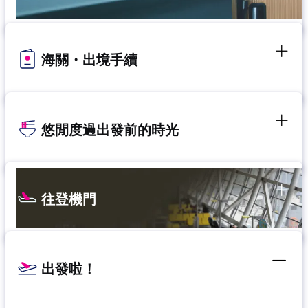
海關・出境手續
悠閒度過出發前的時光
往登機門
出發啦！