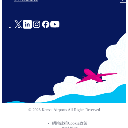
Social
Links
© 2026 Kansai Airports All Rights Reserved
網站政策
Cookie政策
Footer