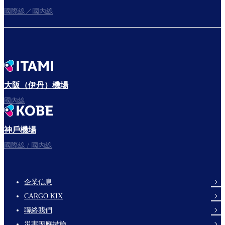
國際線／國內線
往登機門
出發啦！
大阪（伊丹）機場
國內線
神戶機場
祝您旅途愉快。
國際線 / 國內線
企業信息
footer-
CARGO KIX
links-
聯絡我們
en-
災害因應措施