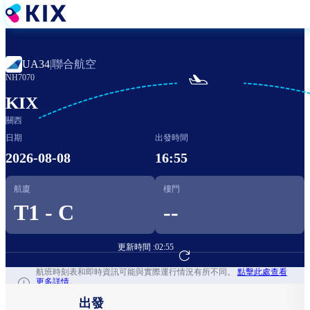
移
至
主
內
聯合航空
UA34
|
容

NH7070
KIX
關西
日期
出發時間
2026-08-08
16:55
航廈
樓門
T1 - C
--
更新時間 :
02:55
前往航班預訂
航班時刻表和即時資訊可能與實際運行情況有所不同。
點擊此處查看
更多詳情。
出發