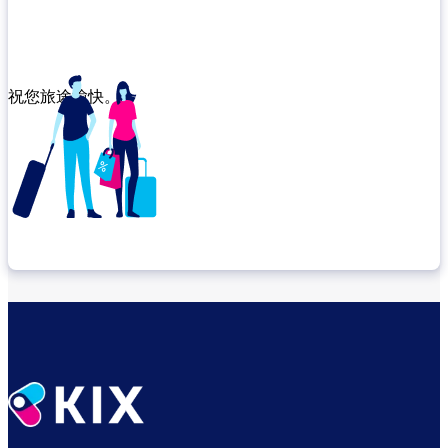
祝您旅途愉快。
確認轉機地點
悠閒度過出發前的時光