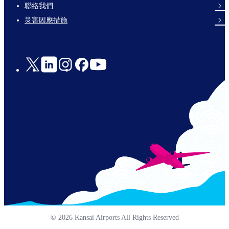
links-
聯絡我們
en-
災害因應措施
Social
Links
© 2026 Kansai Airports All Rights Reserved