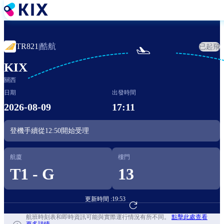
移
至
主
內
酷航
TR821
|
已起飛

容
KIX
關西
日期
出發時間
2026-08-09
17:11
登機手續從
12:50
開始受理
航廈
樓門
T1 - G
13
更新時間 :
19:53
前往航班預訂
航班時刻表和即時資訊可能與實際運行情況有所不同。
點擊此處查看