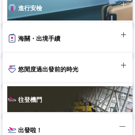
進行安檢
海關・出境手續
悠閒度過出發前的時光
往登機門
出發啦！