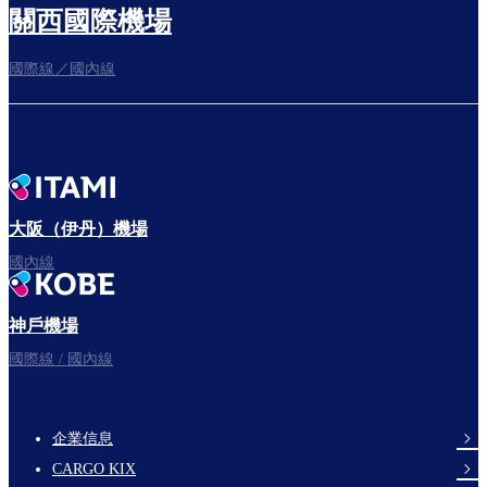
關西國際機場
國際線／國內線
往登機門
出發啦！
大阪（伊丹）機場
國內線
神戶機場
祝您旅途愉快。
國際線 / 國內線
企業信息
footer-
CARGO KIX