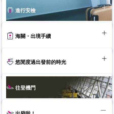
進行安檢
海關・出境手續
悠閒度過出發前的時光
往登機門
出發啦！