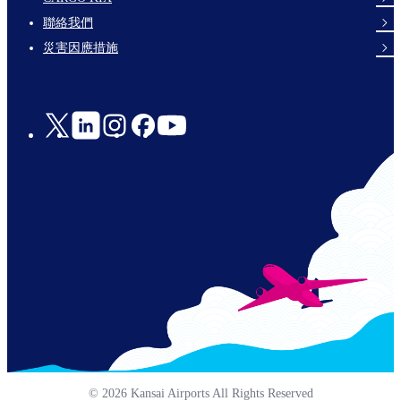
links-
聯絡我們
en-
災害因應措施
Social
Links
© 2026 Kansai Airports All Rights Reserved