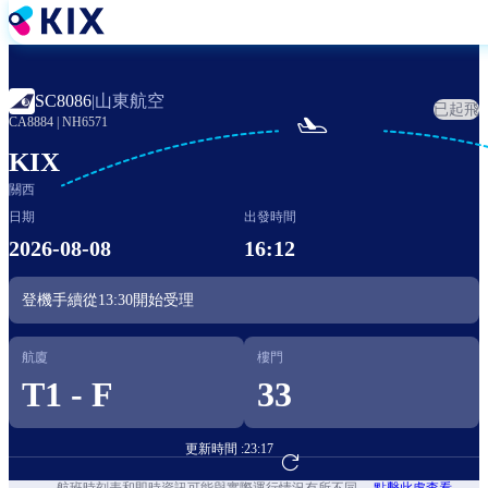
移
至
主
內
山東航空
SC8086
|
已起飛
容

CA8884
|
NH6571
KIX
關西
日期
出發時間
2026-08-08
16:12
登機手續從
13:30
開始受理
航廈
樓門
T1 - F
33
更新時間 :
23:17
前往航班預訂