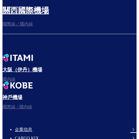
關西國際機場
國際線／國內線
往登機門
出發啦！
大阪（伊丹）機場
國內線
神戶機場
祝您旅途愉快。
國際線 / 國內線
企業信息
footer-
CARGO KIX