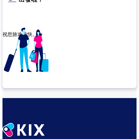
祝您旅途愉快。
確認轉機地點
悠閒度過出發前的時光