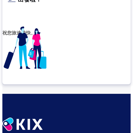
祝您旅途愉快。
確認轉機地點
悠閒度過出發前的時光