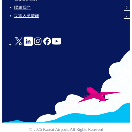
links-
聯絡我們
en-
災害因應措施
Social
Links
© 2026 Kansai Airports All Rights Reserved