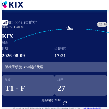
移
至
主
內
山東航空
SC4094
|
已起飛
容

NH6572
|
CA8896
KIX
關西
日期
出發時間
2026-08-09
17:21
登機手續從
14:50
開始受理
航廈
樓門
T1 - F
27
更新時間 :
20:08
前往航班預訂