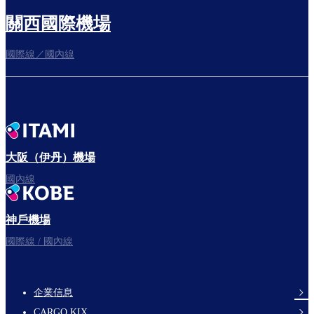
關西國際機場
國際線／國內線
往登機門
出發啦！
大阪（伊丹）機場
國內線
神戶機場
祝您旅途愉快。
國際線 / 國內線
企業信息
footer-
CARGO KIX