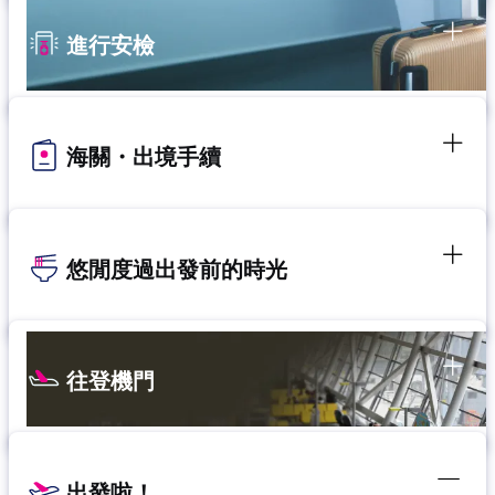
進行安檢
海關・出境手續
悠閒度過出發前的時光
往登機門
出發啦！