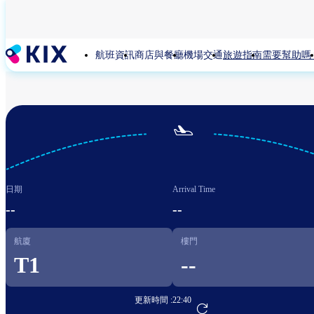
移
至
主
航班資訊
商店與餐廳
機場交通
旅遊指南
需要幫助嗎
內
容

日期
Arrival Time
--
--
航廈
樓門
T1
--
更新時間 :
22:40
前往航班預訂