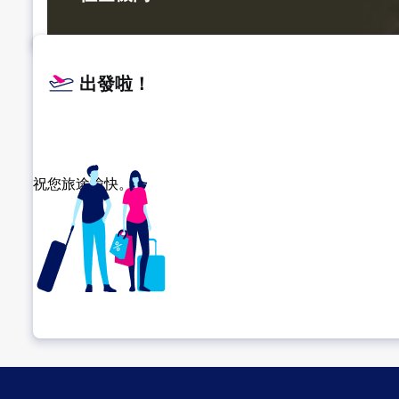
出發啦！
祝您旅途愉快。
確認轉機地點