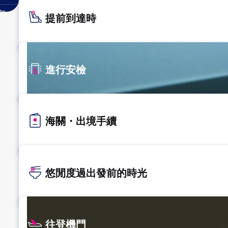
。
提前到達時
進行安檢
海關・出境手續
悠閒度過出發前的時光
往登機門