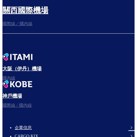
關西國際機場
國際線／國內線
往登機門
出發啦！
大阪（伊丹）機場
國內線
神戶機場
祝您旅途愉快。
國際線 / 國內線
企業信息
footer-
CARGO KIX