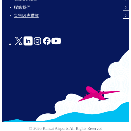
links-
聯絡我們
en-
災害因應措施
Social
Links
© 2026 Kansai Airports All Rights Reserved