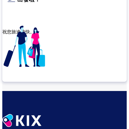
祝您旅途愉快。
確認轉機地點
悠閒度過出發前的時光