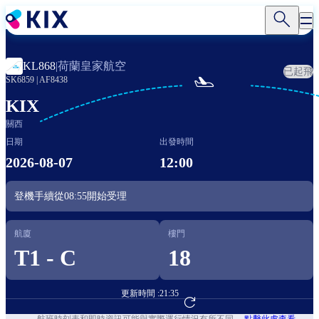
移
至
主
內
荷蘭皇家航空
KL868
|
已起飛
容

SK6859
|
AF8438
KIX
關西
日期
出發時間
2026-08-07
12:00
登機手續從
08:55
開始受理
航廈
樓門
T1 - C
18
更新時間 :
21:35
前往航班預訂