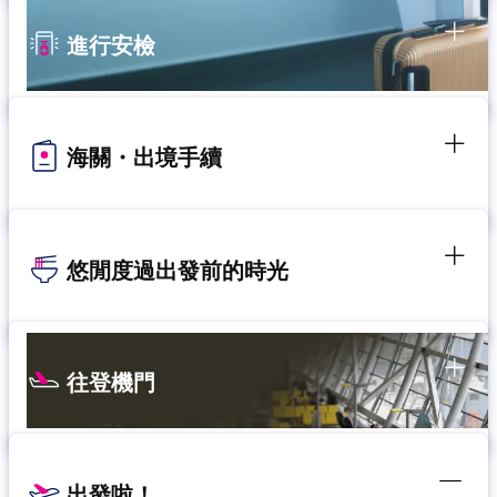
進行安檢
海關・出境手續
悠閒度過出發前的時光
往登機門
出發啦！