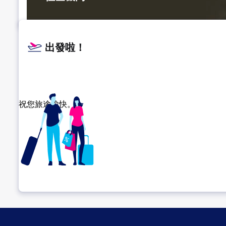
出發啦！
祝您旅途愉快。
確認轉機地點