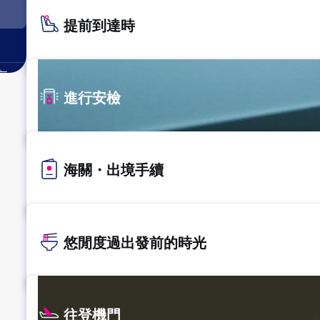
提前到達時
。
進行安檢
海關・出境手續
悠閒度過出發前的時光
往登機門