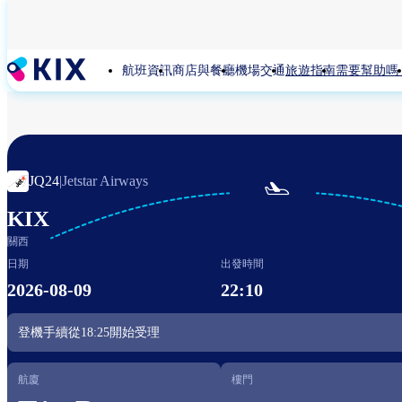
移
至
主
航班資訊
商店與餐廳
機場交通
旅遊指南
需要幫助嗎
內
容
JQ24
|
Jetstar Airways

KIX
關西
日期
出發時間
2026-08-09
22:10
登機手續從
18:25
開始受理
航廈
樓門