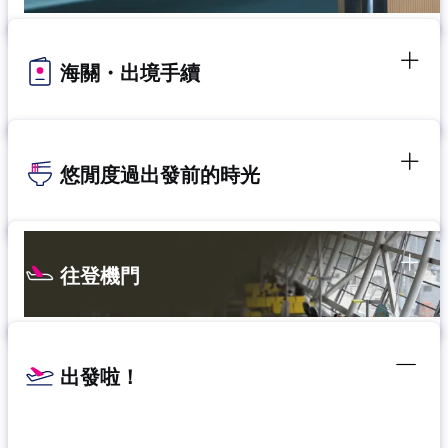
海關・出境手續
悠閒度過出發前的時光
往登機門
出發啦！