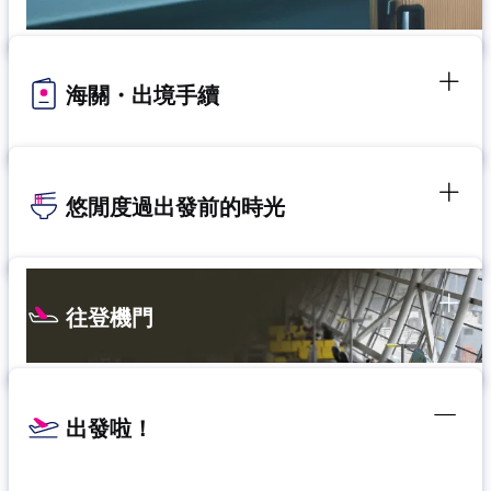
海關・出境手續
悠閒度過出發前的時光
往登機門
出發啦！