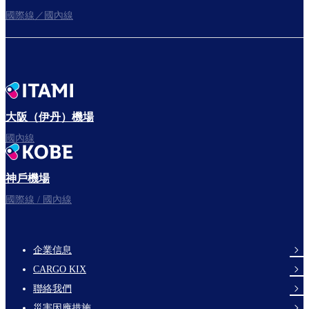
國際線／國內線
往登機門
出發啦！
大阪（伊丹）機場
國內線
神戶機場
祝您旅途愉快。
國際線 / 國內線
企業信息
footer-
CARGO KIX
links-
聯絡我們
en-
災害因應措施