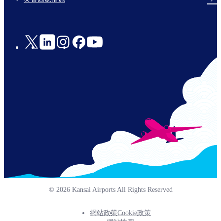
Social
Links
© 2026 Kansai Airports All Rights Reserved
網站政策
Cookie政策
Footer