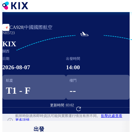
移
至
主
內
中國國際航空
CA928
|
容

NH5723
KIX
關西
日期
出發時間
2026-08-07
14:00
航廈
樓門
T1 - F
--
更新時間 :
03:02
前往航班預訂
航班時刻表和即時資訊可能與實際運行情況有所不同。
點擊此處查看
更多詳情。
出發