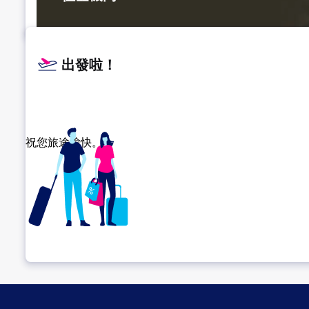
出發啦！
祝您旅途愉快。
確認轉機地點