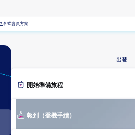
？
各式會員方案
出發
ICN
開始準備旅程
首爾
（仁
川）
報到（登機手續）