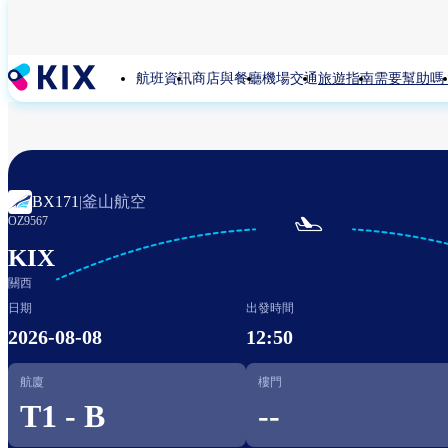
移
至
主
航班資訊
商店與餐廳
機場交通
旅遊指南
需要幫助嗎
內
容
釜山航空
BX171
|

OZ9567
KIX
關西
日期
出發時間
2026-08-08
12:50
航廈
樓門
T1 - B
--