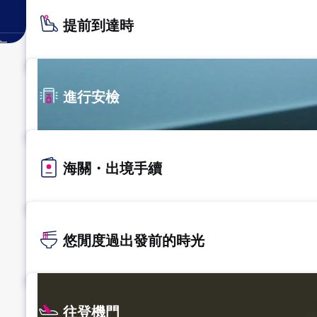
提前到達時
。
進行安檢
海關・出境手續
悠閒度過出發前的時光
往登機門