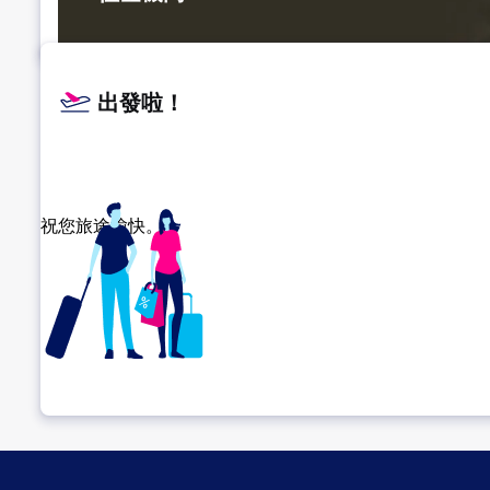
出發啦！
祝您旅途愉快。
確認轉機地點