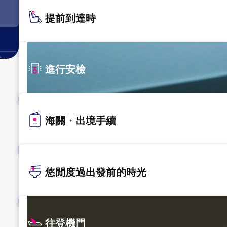
提前到達時
。
進行安檢
海關・出境手續
悠閒度過出發前的時光
往登機門