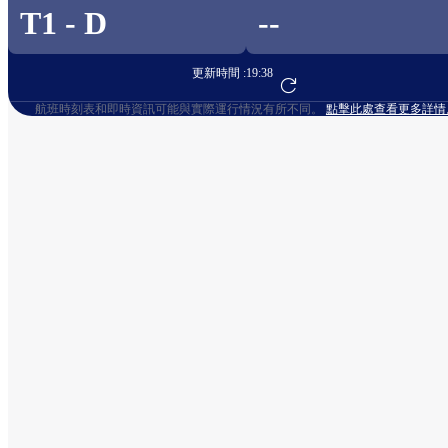
T1 - D
--
更新時間 :
19:38
前往航班預訂
航班時刻表和即時資訊可能與實際運行情況有所不同。
點擊此處查看更多詳情