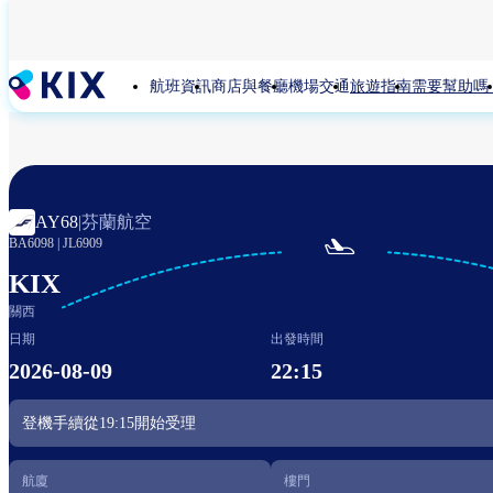
移
至
主
航班資訊
商店與餐廳
機場交通
旅遊指南
需要幫助嗎
內
容
芬蘭航空
AY68
|

BA6098
|
JL6909
KIX
關西
日期
出發時間
2026-08-09
22:15
登機手續從
19:15
開始受理
航廈
樓門