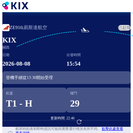
移
至
主
內
易斯達航空
ZE916
|
已起飛

容
KIX
關西
日期
出發時間
2026-08-08
15:54
登機手續從
13:30
開始受理
航廈
樓門
T1 - H
29
更新時間 :
22:46
前往航班預訂
航班時刻表和即時資訊可能與實際運行情況有所不同。
點擊此處查看