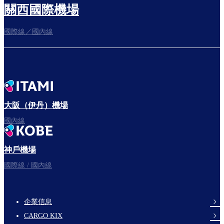
關西國際機場
國際線／國內線
往登機門
出發啦！
大阪（伊丹）機場
國內線
神戶機場
祝您旅途愉快。
國際線 / 國內線
企業信息
footer-
CARGO KIX