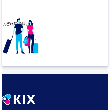
祝您旅途愉快。
確認轉機地點
悠閒度過出發前的時光