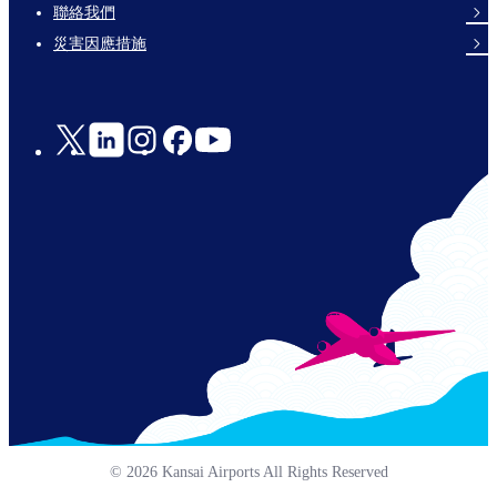
links-
聯絡我們
en-
災害因應措施
Social
Links
© 2026 Kansai Airports All Rights Reserved