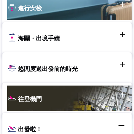
進行安檢
海關・出境手續
悠閒度過出發前的時光
往登機門
出發啦！