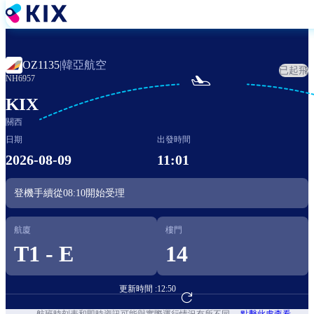
移
至
主
內
韓亞航空
OZ1135
|
已起飛
容

NH6957
KIX
關西
日期
出發時間
2026-08-09
11:01
登機手續從
08:10
開始受理
航廈
樓門
T1 - E
14
更新時間 :
12:50
前往航班預訂