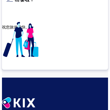
祝您旅途愉快。
確認轉機地點
悠閒度過出發前的時光