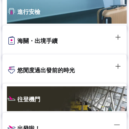
進行安檢
海關・出境手續
悠閒度過出發前的時光
往登機門
出發啦！