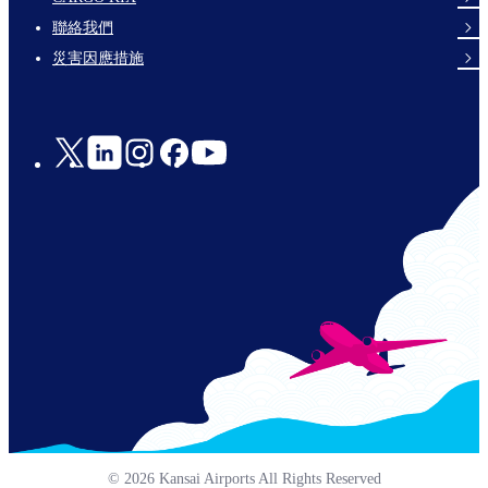
links-
聯絡我們
en-
災害因應措施
Social
Links
© 2026 Kansai Airports All Rights Reserved