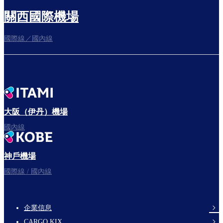
關西國際機場
國際線／國內線
往登機門
出發啦！
大阪（伊丹）機場
國內線
神戶機場
祝您旅途愉快。
國際線 / 國內線
企業信息
footer-
CARGO KIX