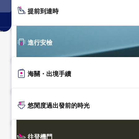
提前到達時
。
進行安檢
海關・出境手續
悠閒度過出發前的時光
往登機門