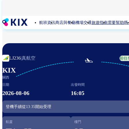
移
至
主
航班資訊
商店與餐廳
機場交通
旅遊指南
需要幫助嗎
內
容
真航空
LJ236
|
前往

KIX
關西
日期
出發時間
2026-08-06
16:05
登機手續從
13:35
開始受理
航廈
樓門