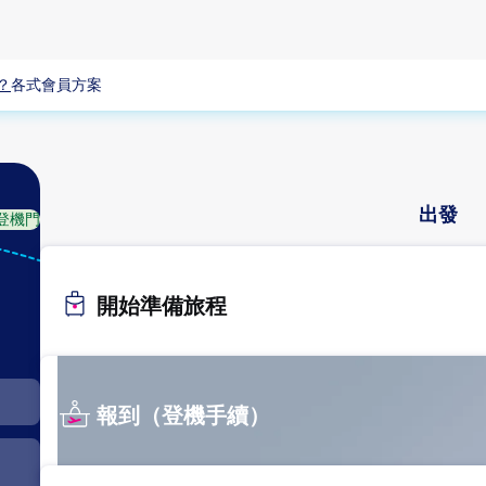
？
各式會員方案
出發
登機門
ICN
首爾
開始準備旅程
（仁
川）
報到（登機手續）