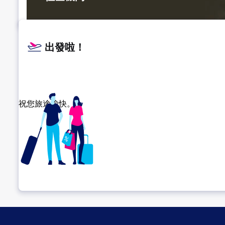
出發啦！
祝您旅途愉快。
確認轉機地點