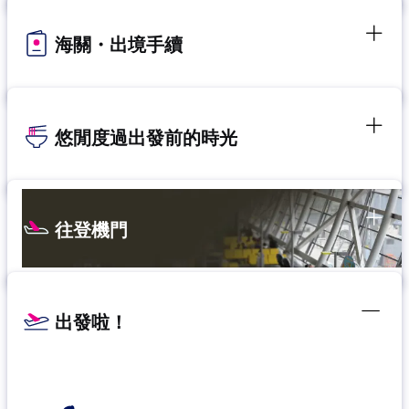
海關・出境手續
悠閒度過出發前的時光
往登機門
出發啦！