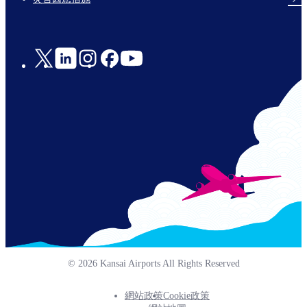
Social
Links
© 2026 Kansai Airports All Rights Reserved
網站政策
Cookie政策
Footer