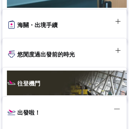
海關・出境手續
悠閒度過出發前的時光
往登機門
出發啦！