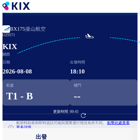
移
至
主
內
釜山航空
BX175
|
容

OZ9571
KIX
關西
日期
出發時間
2026-08-08
18:10
航廈
樓門
T1 - B
--
更新時間 :
00:43
前往航班預訂
航班時刻表和即時資訊可能與實際運行情況有所不同。
點擊此處查看
更多詳情。
出發