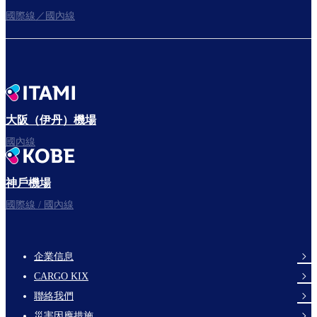
國際線／國內線
往登機門
出發啦！
大阪（伊丹）機場
國內線
神戶機場
祝您旅途愉快。
國際線 / 國內線
企業信息
footer-
CARGO KIX
links-
聯絡我們
en-
災害因應措施