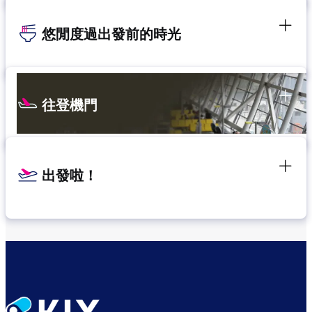
悠閒度過出發前的時光
往登機門
出發啦！
確認轉機地點