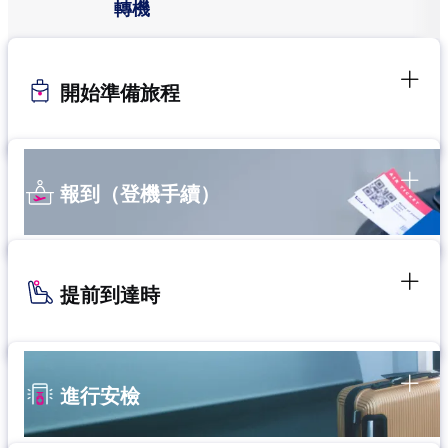
轉機
開始準備旅程
報到（登機手續）
提前到達時
進行安檢