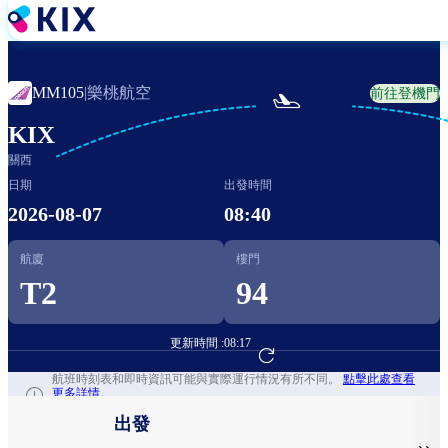
移
至
主
內
樂桃航空
MM105
|
前往登機門

容
KIX
關西
日期
出發時間
2026-08-07
08:40
航廈
樓門
T2
94
更新時間 :
08:17
前往航班預訂
航班時刻表和即時資訊可能與實際運行情況有所不同。
點擊此處查看
更多詳情。
出發