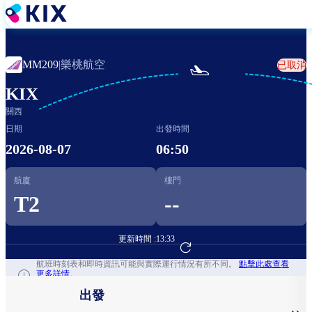
移
至
主
內
樂桃航空
MM209
|
已取消

容
KIX
關西
日期
出發時間
2026-08-07
06:50
航廈
樓門
T2
--
更新時間 :
13:33
前往航班預訂
航班時刻表和即時資訊可能與實際運行情況有所不同。
點擊此處查看
更多詳情。
出發