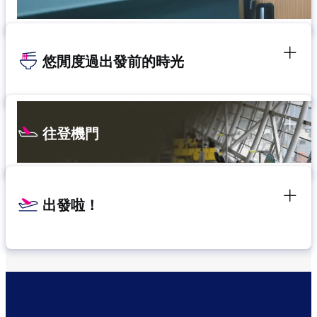
悠閒度過出發前的時光
往登機門
出發啦！
確認轉機地點