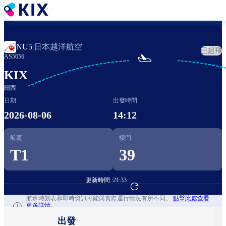
移
至
主
內
日本越洋航空
NU5
|
已起飛
容

AS5656
KIX
關西
日期
出發時間
2026-08-06
14:12
航廈
樓門
T1
39
更新時間 :
21:33
前往航班預訂
航班時刻表和即時資訊可能與實際運行情況有所不同。
點擊此處查看
更多詳情。
出發