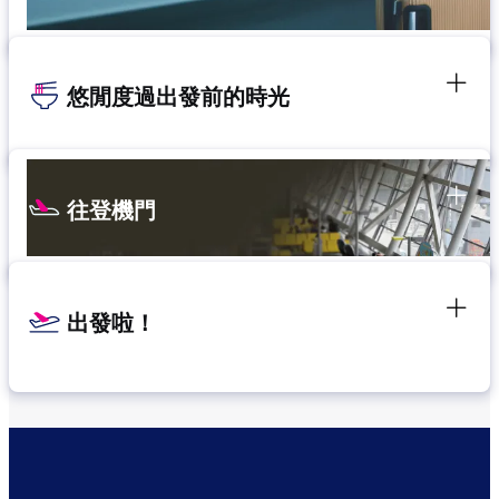
悠閒度過出發前的時光
往登機門
出發啦！
確認轉機地點