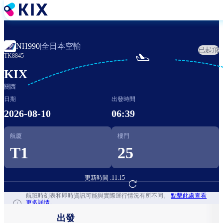
移
至
主
內
全日本空輸
NH990
|
已起飛
容

TK8845
KIX
關西
日期
出發時間
2026-08-10
06:39
航廈
樓門
T1
25
更新時間 :
11:15
前往航班預訂
航班時刻表和即時資訊可能與實際運行情況有所不同。
點擊此處查看
更多詳情。
出發