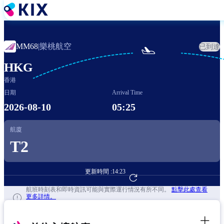
移
至
主
內
樂桃航空
MM68
|
已到達

容
HKG
香港
日期
Arrival Time
2026-08-10
05:25
航廈
T2
更新時間 :
14:23
前往航班預訂
航班時刻表和即時資訊可能與實際運行情況有所不同。
點擊此處查看
更多詳情。