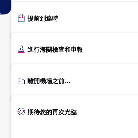
。
提前到達時
進行海關檢查和申報
離開機場之前…
期待您的再次光臨