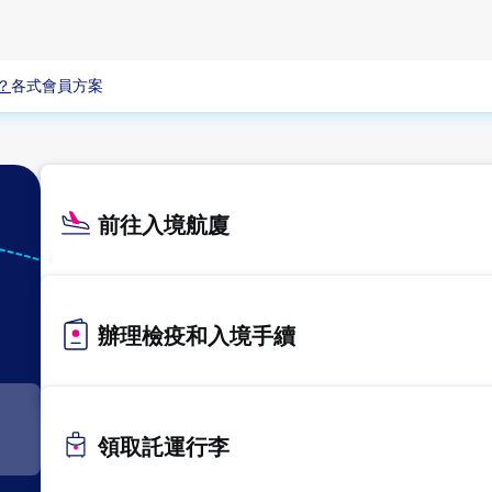
？
各式會員方案
前往入境航廈
KIX
關西
辦理檢疫和入境手續
領取託運行李