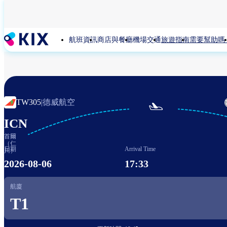
移
至
主
航班資訊
商店與餐廳
機場交通
旅遊指南
需要幫助嗎
內
容
德威航空
TW305
|

ICN
首爾
（仁
日期
Arrival Time
川）
2026-08-06
17:33
航廈
T1