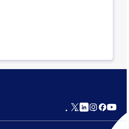
Social
Links