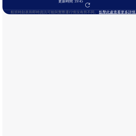
更新時間 :
19:45
前往航班預訂
航班時刻表和即時資訊可能與實際運行情況有所不同。
點擊此處查看更多詳情