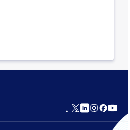
Social
Links