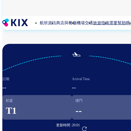
移
至
主
航班資訊
商店與餐廳
機場交通
旅遊指南
需要幫助嗎
內
容

日期
Arrival Time
--
--
航廈
樓門
T1
--
更新時間 :
20:01
前往航班預訂