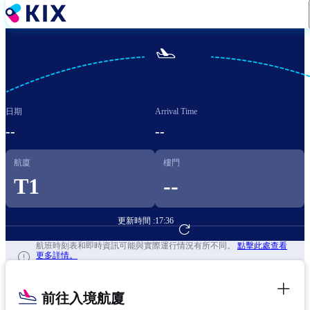
移
至
主

內
容
日期
Arrival Time
--
--
航廈
樓門
T1
--
更新時間 :
17:36
前往航班預訂
航班時刻表和即時資訊可能與實際運行情況有所不同。
點擊此處查看
更多詳情。
前往入境航廈