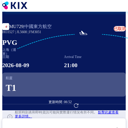
移
至
主
內
中國東方航空
MU729
|
已取消
容

HO3527
|
JL5608
|
FM3051
PVG
上海（浦
東）
日期
Arrival Time
2026-08-09
21:00
航廈
T1
更新時間 :
06:52
前往航班預訂
航班時刻表和即時資訊可能與實際運行情況有所不同。
點擊此處查看
更多詳情。