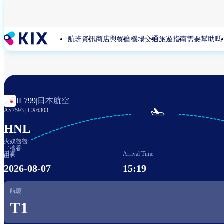
移
至
主
航班資訊
商店與餐廳
機場交通
旅遊指南
需要幫助嗎
內
容
日本航空
JL799
|

AS7593
|
CX6303
HNL
火奴魯魯
（檀香
日期
Arrival Time
山）
2026-08-07
15:19
航廈
T1