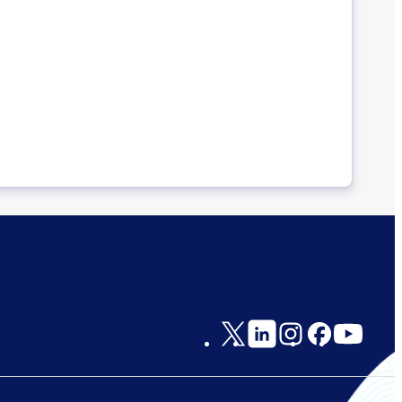
Social
Links