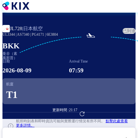
移
至
主
內
日本航空
JL728
|
已到達
容

UL3344
|
AS7340
|
PG4171
|
6E3804
BKK
曼谷（素
萬那普）
日期
Arrival Time
2026-08-09
07:59
航廈
T1
更新時間 :
21:17
前往航班預訂
航班時刻表和即時資訊可能與實際運行情況有所不同。
點擊此處查看
更多詳情。