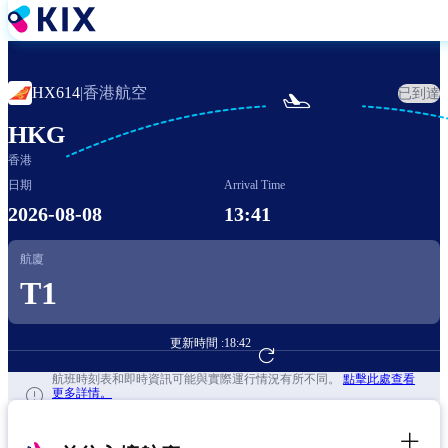
移
至
主
內
香港航空
HX614
|
已到達

容
HKG
香港
日期
Arrival Time
2026-08-08
13:41
航廈
T1
更新時間 :
18:42
前往航班預訂
航班時刻表和即時資訊可能與實際運行情況有所不同。
點擊此處查看
更多詳情。